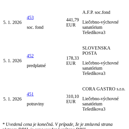
A.F.P. soc.fond
453
441,79
Liečebno-výchovné
5. 1. 2026
EUR
soc. fond
sanatórium
Tešedíkova3
SLOVENSKA
POSTA
452
178,33
5. 1. 2026
Liečebno-výchovné
EUR
predplatné
sanatórium
Tešedíkova3
CORA GASTRO s.r.o.
451
310,10
Liečebno-výchovné
5. 1. 2026
EUR
potraviny
sanatórium
Tešedíkova3
* Uvedená cena je konečná. V prípade, že je zmluvná strana