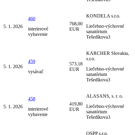
KONDELA s.r.o.
460
768,00
Liečebno-výchovné
5. 1. 2026
interierové
EUR
sanatórium
vybavenie
Tešedíkova3
KARCHER Slovakia,
s.r.o.
459
573,18
5. 1. 2026
Liečebno-výchovné
EUR
vysávač
sanatórium
Tešedíkova3
ALASANS, s. r. o.
458
419,80
Liečebno-výchovné
5. 1. 2026
interierové
EUR
sanatórium
vybavenie
Tešedíkova3
OSPP s.r.o.