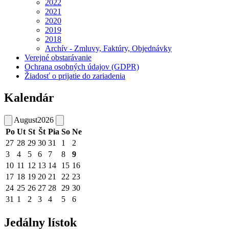
2022
2021
2020
2019
2018
Archív - Zmluvy, Faktúry, Objednávky
Verejné obstarávanie
Ochrana osobných údajov (GDPR)
Žiadosť o prijatie do zariadenia
Kalendár
August
2026
Po
Ut
St
Št
Pia
So
Ne
27
28
29
30
31
1
2
3
4
5
6
7
8
9
10
11
12
13
14
15
16
17
18
19
20
21
22
23
24
25
26
27
28
29
30
31
1
2
3
4
5
6
Jedálny lístok