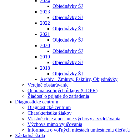
2024
Objednávky ŠJ
2023
Objednávky ŠJ
2022
Objednávky ŠJ
2021
Objednávky ŠJ
2020
Objednávky ŠJ
2019
Objednávky ŠJ
2018
Objednávky ŠJ
Archív - Zmluvy, Faktúry, Objednávky
Verejné obstarávanie
Ochrana osobných údajov (GDPR)
Žiadosť o prijatie do zariadenia
Diagnostické centrum
Diagnostické centrum
Charakteristika žiakov
Vlastné ciele a poslanie výchovy a vzdelávania
Výchova mimo vyučovania
Informácia o voľných miestach umiestnenia dieťaťa
Základná škola