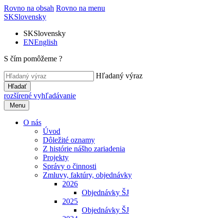
Rovno na obsah
Rovno na menu
SK
Slovensky
SK
Slovensky
EN
English
S čím pomôžeme ?
Hľadaný výraz
Hľadať
rozšírené vyhľadávanie
Menu
O nás
Úvod
Dôležité oznamy
Z histórie nášho zariadenia
Projekty
Správy o činnosti
Zmluvy, faktúry, objednávky
2026
Objednávky ŠJ
2025
Objednávky ŠJ