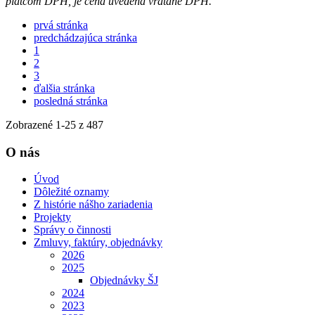
platcom DPH, je cena uvedená vrátane DPH.
prvá stránka
predchádzajúca stránka
1
2
3
ďalšia stránka
posledná stránka
Zobrazené
1
-
25
z 487
O nás
Úvod
Dôležité oznamy
Z histórie nášho zariadenia
Projekty
Správy o činnosti
Zmluvy, faktúry, objednávky
2026
2025
Objednávky ŠJ
2024
2023