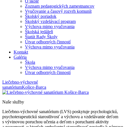
O škole
Zoznam pedagogických zamestnancov
Vyučovanie a časový rozvrh komunít
Školský poriadok
Školský vzdelávací program
Výchova mimo vyučovania
Školská jedáleň
Štatút Rady Školy
Útvar odborných činností
Výchova mimo vyučovania
Kontakt
Galéria
Škola
Výchova mimo vyučovania
Útvar odborných činností
Liečebno-výchovné
sanatórium
Košice-Barca
Naše služby
Liečebno-výchovné sanatórium (LVS) poskytuje psychologickú,
psychoterapeutickú starostlivosť a výchovu a vzdelávanie deťom
s vývinovou poruchou učenia a deťom s poruchami aktivity
a pozornosti, u ktorých ambulantná starostlivosť neviedla k náprave,