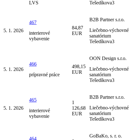
LVS
Tešedíkova3
B2B Partner s.r.o.
467
84,87
Liečebno-výchovné
5. 1. 2026
interierové
EUR
sanatórium
vybavenie
Tešedíkova3
OON Design s.r.o.
466
498,15
Liečebno-výchovné
5. 1. 2026
EUR
prípravné práce
sanatórium
Tešedíkova3
B2B Partner s.r.o.
465
1
Liečebno-výchovné
5. 1. 2026
126,68
interierové
sanatórium
EUR
vybavenie
Tešedíkova3
GoBaKo, s. r. o.
464