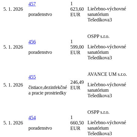
1
457
Liečebno-výchovné
5. 1. 2026
623,60
poradenstvo
sanatórium
EUR
Tešedíkova3
OSPP s.r.o.
1
456
Liečebno-výchovné
5. 1. 2026
599,00
poradenstvo
sanatórium
EUR
Tešedíkova3
AVANCE UM s.r.o.
455
246,49
Liečebno-výchovné
5. 1. 2026
čistiace,dezinfekčné
EUR
sanatórium
a pracie prostriedky
Tešedíkova3
OSPP s.r.o.
1
454
Liečebno-výchovné
5. 1. 2026
660,50
poradenstvo
sanatórium
EUR
Tešedíkova3