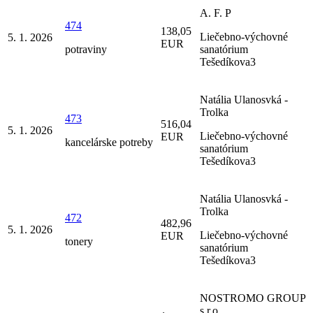
A. F. P
474
138,05
Liečebno-výchovné
5. 1. 2026
EUR
potraviny
sanatórium
Tešedíkova3
Natália Ulanosvká -
Trolka
473
516,04
5. 1. 2026
Liečebno-výchovné
EUR
kancelárske potreby
sanatórium
Tešedíkova3
Natália Ulanosvká -
Trolka
472
482,96
5. 1. 2026
Liečebno-výchovné
EUR
tonery
sanatórium
Tešedíkova3
NOSTROMO GROUP
s.r.o.