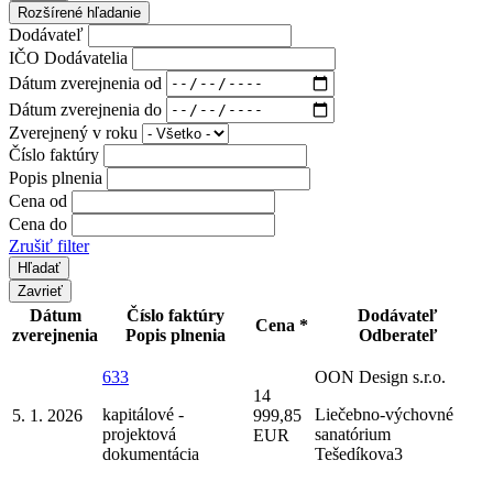
Rozšírené hľadanie
Dodávateľ
IČO Dodávatelia
Dátum zverejnenia od
Dátum zverejnenia do
Zverejnený v roku
Číslo faktúry
Popis plnenia
Cena od
Cena do
Zrušiť filter
Zavrieť
Dátum
Číslo faktúry
Dodávateľ
Cena *
zverejnenia
Popis plnenia
Odberateľ
633
OON Design s.r.o.
14
kapitálové -
Liečebno-výchovné
5. 1. 2026
999,85
projektová
sanatórium
EUR
dokumentácia
Tešedíkova3