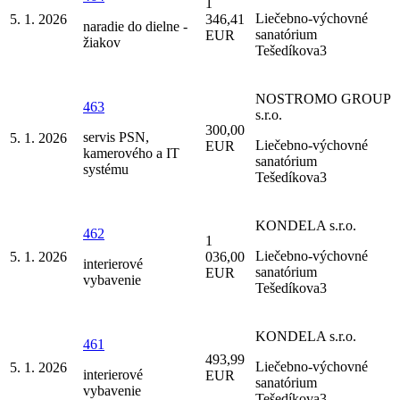
1
Liečebno-výchovné
5. 1. 2026
346,41
naradie do dielne -
sanatórium
EUR
žiakov
Tešedíkova3
NOSTROMO GROUP
463
s.r.o.
300,00
servis PSN,
5. 1. 2026
Liečebno-výchovné
EUR
kamerového a IT
sanatórium
systému
Tešedíkova3
KONDELA s.r.o.
462
1
Liečebno-výchovné
5. 1. 2026
036,00
interierové
sanatórium
EUR
vybavenie
Tešedíkova3
KONDELA s.r.o.
461
493,99
Liečebno-výchovné
5. 1. 2026
interierové
EUR
sanatórium
vybavenie
Tešedíkova3