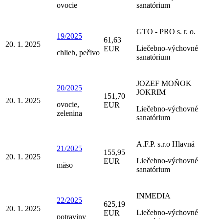
ovocie
sanatórium
GTO - PRO s. r. o.
19/2025
61,63
20. 1. 2025
Liečebno-výchovné
EUR
chlieb, pečivo
sanatórium
JOZEF MOŇOK
20/2025
JOKRIM
151,70
20. 1. 2025
ovocie,
EUR
Liečebno-výchovné
zelenina
sanatórium
A.F.P. s.r.o Hlavná
21/2025
155,95
20. 1. 2025
Liečebno-výchovné
EUR
mäso
sanatórium
INMEDIA
22/2025
625,19
20. 1. 2025
Liečebno-výchovné
EUR
potraviny