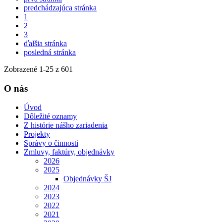
predchádzajúca stránka
1
2
3
ďalšia stránka
posledná stránka
Zobrazené
1
-
25
z 601
O nás
Úvod
Dôležité oznamy
Z histórie nášho zariadenia
Projekty
Správy o činnosti
Zmluvy, faktúry, objednávky
2026
2025
Objednávky ŠJ
2024
2023
2022
2021