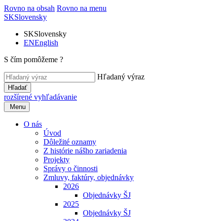
Rovno na obsah
Rovno na menu
SK
Slovensky
SK
Slovensky
EN
English
S čím pomôžeme ?
Hľadaný výraz
Hľadať
rozšírené vyhľadávanie
Menu
O nás
Úvod
Dôležité oznamy
Z histórie nášho zariadenia
Projekty
Správy o činnosti
Zmluvy, faktúry, objednávky
2026
Objednávky ŠJ
2025
Objednávky ŠJ