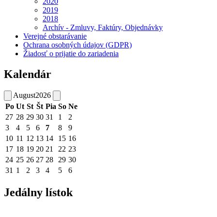
2020
2019
2018
Archív - Zmluvy, Faktúry, Objednávky
Verejné obstarávanie
Ochrana osobných údajov (GDPR)
Žiadosť o prijatie do zariadenia
Kalendár
August
2026
Po
Ut
St
Št
Pia
So
Ne
27
28
29
30
31
1
2
3
4
5
6
7
8
9
10
11
12
13
14
15
16
17
18
19
20
21
22
23
24
25
26
27
28
29
30
31
1
2
3
4
5
6
Jedálny lístok