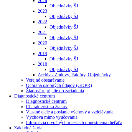
2024
Objednávky ŠJ
2023
Objednávky ŠJ
2022
Objednávky ŠJ
2021
Objednávky ŠJ
2020
Objednávky ŠJ
2019
Objednávky ŠJ
2018
Objednávky ŠJ
Archív - Zmluvy, Faktúry, Objednávky
Verejné obstarávanie
Ochrana osobných údajov (GDPR)
Žiadosť o prijatie do zariadenia
Diagnostické centrum
Diagnostické centrum
Charakteristika žiakov
Vlastné ciele a poslanie výchovy a vzdelávania
Výchova mimo vyučovania
Informácia o voľných miestach umiestnenia dieťaťa
Základná škola