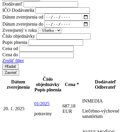
Dodávateľ
IČO Dodávatelia
Dátum zverejnenia od
Dátum zverejnenia do
Zverejnený v roku
Číslo objednávky
Popis plnenia
Cena od
Cena do
Zrušiť filter
Zavrieť
Číslo
Dátum
Dodávateľ
objednávky
Cena *
zverejnenia
Odberateľ
Popis plnenia
INMEDIA
01/2025
687,18
20. 1. 2025
Liečebno-výchovné
EUR
potraviny
sanatórium