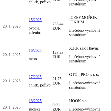
chlieb, pečivo
sanatórium
JOZEF MOŇOK
15/2025
JOKRIM
233,44
20. 1. 2025
ovocie,
EUR
Liečebno-výchovné
zelenina
sanatórium
A.F.P. s.r.o Hlavná
16/2025
123,23
20. 1. 2025
Liečebno-výchovné
EUR
mäso
sanatórium
GTO - PRO s. r. o.
17/2025
21,75
20. 1. 2025
Liečebno-výchovné
EUR
chlieb, pečivo
sanatórium
18/2025
HOOK s.r.o
0,00
20. 1. 2025
školské
Liečebno-výchovné
EUR