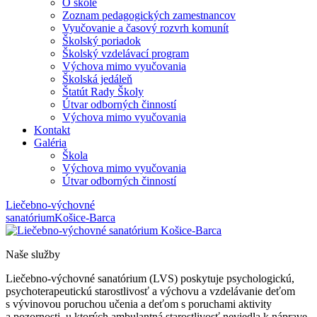
O škole
Zoznam pedagogických zamestnancov
Vyučovanie a časový rozvrh komunít
Školský poriadok
Školský vzdelávací program
Výchova mimo vyučovania
Školská jedáleň
Štatút Rady Školy
Útvar odborných činností
Výchova mimo vyučovania
Kontakt
Galéria
Škola
Výchova mimo vyučovania
Útvar odborných činností
Liečebno-výchovné
sanatórium
Košice-Barca
Naše služby
Liečebno-výchovné sanatórium (LVS) poskytuje psychologickú,
psychoterapeutickú starostlivosť a výchovu a vzdelávanie deťom
s vývinovou poruchou učenia a deťom s poruchami aktivity
a pozornosti, u ktorých ambulantná starostlivosť neviedla k náprave,