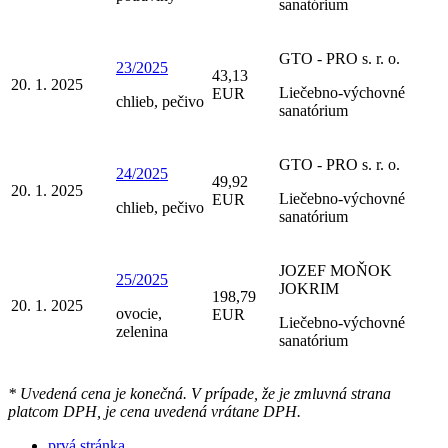
sanatórium
GTO - PRO s. r. o.
23/2025
43,13
20. 1. 2025
Liečebno-výchovné
EUR
chlieb, pečivo
sanatórium
GTO - PRO s. r. o.
24/2025
49,92
20. 1. 2025
Liečebno-výchovné
EUR
chlieb, pečivo
sanatórium
JOZEF MOŇOK
25/2025
JOKRIM
198,79
20. 1. 2025
ovocie,
EUR
Liečebno-výchovné
zelenina
sanatórium
* Uvedená cena je konečná. V prípade, že je zmluvná strana
platcom DPH, je cena uvedená vrátane DPH.
prvá stránka