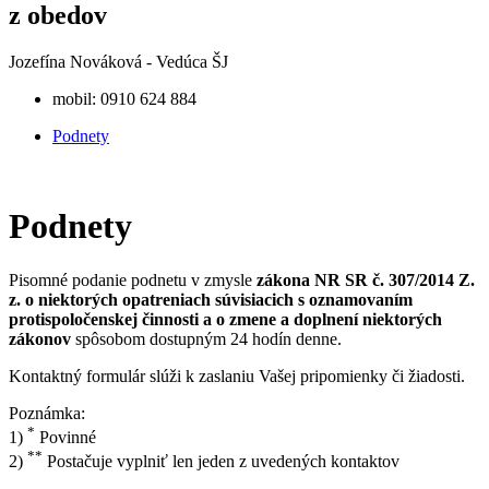
z obedov
Jozefína Nováková - Vedúca ŠJ
mobil: 0910 624 884
Podnety
Podnety
Pisomné podanie podnetu v zmysle
zákona NR SR č. 307/2014 Z.
z. o niektorých opatreniach súvisiacich s oznamovaním
protispoločenskej činnosti a o zmene a doplnení niektorých
zákonov
spôsobom dostupným 24 hodín denne.
Kontaktný formulár slúži k zaslaniu Vašej pripomienky či žiadosti.
Poznámka:
*
1)
Povinné
**
2)
Postačuje vyplniť len jeden z uvedených kontaktov