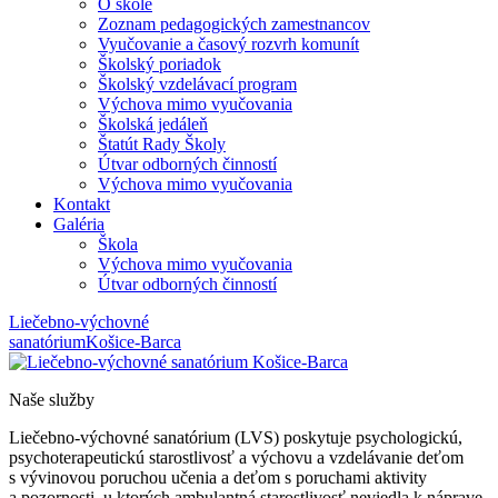
O škole
Zoznam pedagogických zamestnancov
Vyučovanie a časový rozvrh komunít
Školský poriadok
Školský vzdelávací program
Výchova mimo vyučovania
Školská jedáleň
Štatút Rady Školy
Útvar odborných činností
Výchova mimo vyučovania
Kontakt
Galéria
Škola
Výchova mimo vyučovania
Útvar odborných činností
Liečebno-výchovné
sanatórium
Košice-Barca
Naše služby
Liečebno-výchovné sanatórium (LVS) poskytuje psychologickú,
psychoterapeutickú starostlivosť a výchovu a vzdelávanie deťom
s vývinovou poruchou učenia a deťom s poruchami aktivity
a pozornosti, u ktorých ambulantná starostlivosť neviedla k náprave,