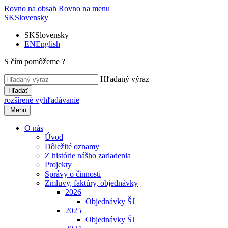
Rovno na obsah
Rovno na menu
SK
Slovensky
SK
Slovensky
EN
English
S čím pomôžeme ?
Hľadaný výraz
Hľadať
rozšírené vyhľadávanie
Menu
O nás
Úvod
Dôležité oznamy
Z histórie nášho zariadenia
Projekty
Správy o činnosti
Zmluvy, faktúry, objednávky
2026
Objednávky ŠJ
2025
Objednávky ŠJ