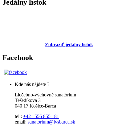
Jedálny lístok
Zobraziť jedálny lístok
Facebook
Kde nás nájdete ?
Liečebno-výchovné sanatórium
Tešedíkova 3
040 17 Košice-Barca
tel.:
+421 556 855 181
email:
sanatorium@lvsbarca.sk