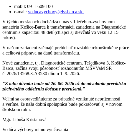
mobil: 0911 609 100
e-mail:
veducavychovy@lvsbarca.sk
V týchto mesiacoch dochádza u nás v Liečebno-výchovnom
sanatóriu Košice-Barca k transformácii zariadenia na Diagnostické
centrum s kapacitou 48 detí (chlapci aj dievčatá vo veku 12-15
rokov).
V našom zariadení začínajú prebiehať rozsiahle rekonštrukčné práce
a celková príprava na danú transformáciu.
Nové zariadenie, t.j. Diagnostické centrum, Tešedíkova 3, Košice-
Barca, začína svoju pôsobnosť rozhodnutím MŠVVaM SR
č. 2026/13568:3-A3530 dňom 1. 9. 2026.
"Z toho dôvodu bude od 26. 06. 2026 až do odvolania prevádzka
záchytného oddelenia dočasne prerušená."
Veľmi sa ospravedlňujeme za prípadné vzniknuté nepríjemnosti
a veríme, že naša dobrá spolupráca bude pokračovať aj v novom
školskom roku.
Mgr. Libuša Kristanová
Vedúca výchovy mimo vyučovania