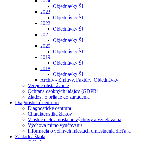
2024
Objednávky ŠJ
2023
Objednávky ŠJ
2022
Objednávky ŠJ
2021
Objednávky ŠJ
2020
Objednávky ŠJ
2019
Objednávky ŠJ
2018
Objednávky ŠJ
Archív - Zmluvy, Faktúry, Objednávky
Verejné obstarávanie
Ochrana osobných údajov (GDPR)
Žiadosť o prijatie do zariadenia
Diagnostické centrum
Diagnostické centrum
Charakteristika žiakov
Vlastné ciele a poslanie výchovy a vzdelávania
Výchova mimo vyučovania
Informácia o voľných miestach umiestnenia dieťaťa
Základná škola