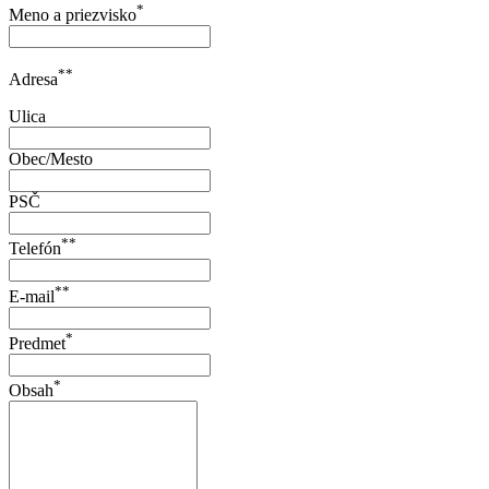
*
Meno a priezvisko
**
Adresa
Ulica
Obec/Mesto
PSČ
**
Telefón
**
E-mail
*
Predmet
*
Obsah