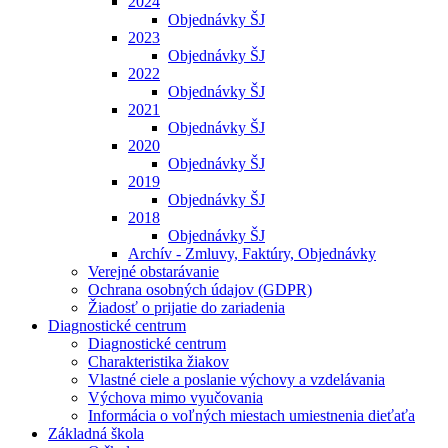
2024
Objednávky ŠJ
2023
Objednávky ŠJ
2022
Objednávky ŠJ
2021
Objednávky ŠJ
2020
Objednávky ŠJ
2019
Objednávky ŠJ
2018
Objednávky ŠJ
Archív - Zmluvy, Faktúry, Objednávky
Verejné obstarávanie
Ochrana osobných údajov (GDPR)
Žiadosť o prijatie do zariadenia
Diagnostické centrum
Diagnostické centrum
Charakteristika žiakov
Vlastné ciele a poslanie výchovy a vzdelávania
Výchova mimo vyučovania
Informácia o voľných miestach umiestnenia dieťaťa
Základná škola