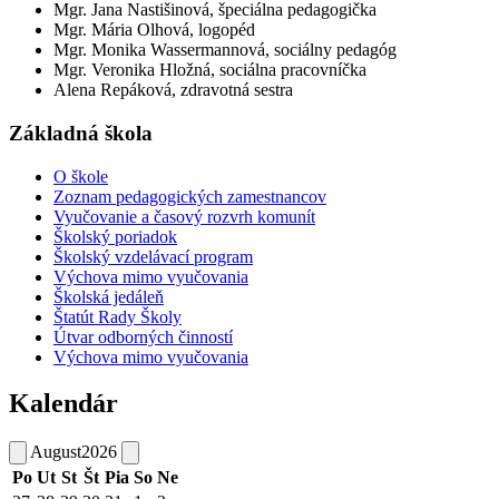
Mgr. Jana Nastišinová, špeciálna pedagogička
Mgr. Mária Olhová, logopéd
Mgr. Monika Wassermannová, sociálny pedagóg
Mgr. Veronika Hložná, sociálna pracovníčka
Alena Repáková, zdravotná sestra
Základná škola
O škole
Zoznam pedagogických zamestnancov
Vyučovanie a časový rozvrh komunít
Školský poriadok
Školský vzdelávací program
Výchova mimo vyučovania
Školská jedáleň
Štatút Rady Školy
Útvar odborných činností
Výchova mimo vyučovania
Kalendár
August
2026
Po
Ut
St
Št
Pia
So
Ne