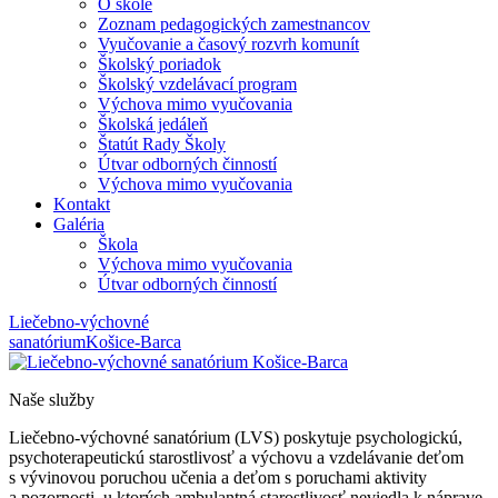
O škole
Zoznam pedagogických zamestnancov
Vyučovanie a časový rozvrh komunít
Školský poriadok
Školský vzdelávací program
Výchova mimo vyučovania
Školská jedáleň
Štatút Rady Školy
Útvar odborných činností
Výchova mimo vyučovania
Kontakt
Galéria
Škola
Výchova mimo vyučovania
Útvar odborných činností
Liečebno-výchovné
sanatórium
Košice-Barca
Naše služby
Liečebno-výchovné sanatórium (LVS) poskytuje psychologickú,
psychoterapeutickú starostlivosť a výchovu a vzdelávanie deťom
s vývinovou poruchou učenia a deťom s poruchami aktivity
a pozornosti, u ktorých ambulantná starostlivosť neviedla k náprave,