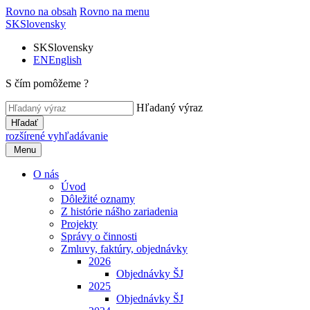
Rovno na obsah
Rovno na menu
SK
Slovensky
SK
Slovensky
EN
English
S čím pomôžeme ?
Hľadaný výraz
Hľadať
rozšírené vyhľadávanie
Menu
O nás
Úvod
Dôležité oznamy
Z histórie nášho zariadenia
Projekty
Správy o činnosti
Zmluvy, faktúry, objednávky
2026
Objednávky ŠJ
2025
Objednávky ŠJ