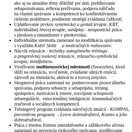
ako aj na aktuálne témy dôležité pre deti, prehlbovanie
sebapoznávania, reflexia prežívania, podpora náhľadu
na vlastné správanie a kompetencií ku konštruktívnemu
riešeniu problémov, posilnenie stratégií zvládania ťažkostí.
Uplatňovanie prvkov
systemickej a gestalt terapie, KBT,
individuálnej
hrovej terapie, sandplay
- terapeutická práca
s pieskom a miniatúrami v pieskovisku.
Individuálne stretnutia zamerané na modifikáciu správania
s využitím
Kids
¢
Skills a motivačných rozhovorov.
Nácvik relaxácie - techniky
autogénneho tréningu
a progresívnej svalovej relaxácie, relaxačno-symbolická
terapia, mindfulness.
Využívanie
multisenzorickej miestnosti
(Snoezelen), ktorá
slúži na relaxáciu, uvoľnenie, zvládanie silných emócií,
zároveň na stimuláciu, aktiváciu a rozvoj zmyslov.
Skupinová práca zameraná na podnecovanie prosociálneho
správania, podporu sebaúcty a sebaprijatia, tréning
spolupráce, motiváciu k zmene, rozvíjanie schopnosti
sebaregulácie, emocionálnej inteligencie, komunikačných
zručností a sociálnych kompetencií.
Tréningový program zvládania náročných situácií -
KOMPAS
,
preventívne programy -
Leove dobrodružstvá, Kozmo a jeho
dobrodružstvá.
Práca s triedou formou interaktívneho a zážitkového učenia
zameraná na prevenciu rizikového správania, posilňovanie