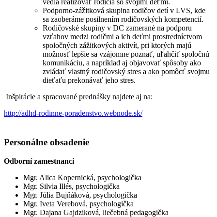
vedia realizovať rodičia so svojimi deťmi.
Podporno-zážitková skupina rodičov detí v LVS, kde
sa zaoberáme posilnením rodičovských kompetencií.
Rodičovské skupiny v DC zamerané na podporu
vzťahov medzi rodičmi a ich deťmi prostredníctvom
spoločných zážitkových aktivít, pri ktorých majú
možnosť lepšie sa vzájomne poznať, uľahčiť spoločnú
komunikáciu, a napríklad aj objavovať spôsoby ako
zvládať vlastný rodičovský stres a ako pomôcť svojmu
dieťaťu prekonávať jeho stres.
Inšpirácie a spracované prednášky najdete aj na:
http://adhd-rodinne-poradenstvo.webnode.sk/
Personálne obsadenie
Odborní zamestnanci
Mgr. Alica Kopernická, psychologička
Mgr. Silvia Illés, psychologička
Mgr. Júlia Bujňáková, psychologička
Mgr. Iveta Verebová, psychologička
Mgr. Dajana Gajdziková, liečebná pedagogička