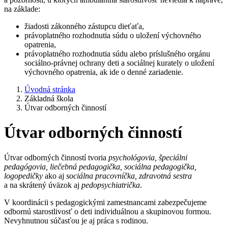
na základe:
žiadosti zákonného zástupcu dieťaťa,
právoplatného rozhodnutia súdu o uložení výchovného
opatrenia,
právoplatného rozhodnutia súdu alebo príslušného orgánu
sociálno-právnej ochrany deti a sociálnej kurately o uložení
výchovného opatrenia, ak ide o denné zariadenie.
Úvodná stránka
Základná škola
Útvar odborných činností
Útvar odborných činností
Útvar odborných činností tvoria
psychológovia, špeciálni
pedagógovia, liečebná pedagogička, sociálna pedagogička,
logopedičky
ako aj
sociálna pracovníčka, zdravotná sestra
a na skrátený úväzok aj
pedopsychiatrička
.
V koordinácii s pedagogickými zamestnancami zabezpečujeme
odbornú starostlivosť o deti individuálnou a skupinovou formou.
Nevyhnutnou súčasťou je aj práca s rodinou.