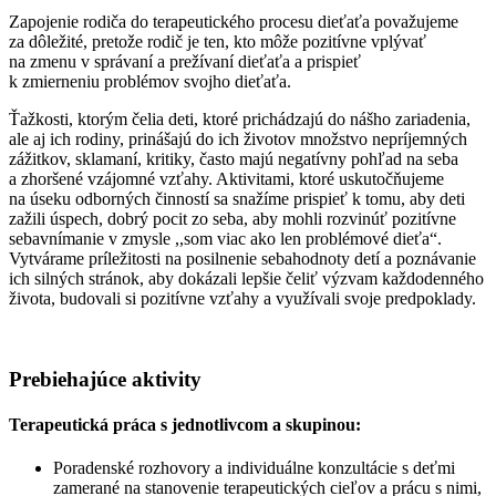
Zapojenie rodiča do terapeutického procesu dieťaťa považujeme
za dôležité, pretože rodič je ten, kto môže pozitívne vplývať
na zmenu v správaní a prežívaní dieťaťa a prispieť
k zmierneniu problémov svojho dieťaťa.
Ťažkosti, ktorým čelia deti, ktoré prichádzajú do nášho zariadenia,
ale aj ich rodiny, prinášajú do ich životov množstvo nepríjemných
zážitkov, sklamaní, kritiky, často majú negatívny pohľad na seba
a zhoršené vzájomné vzťahy. Aktivitami, ktoré uskutočňujeme
na úseku odborných činností sa snažíme prispieť k tomu, aby deti
zažili úspech, dobrý pocit zo seba, aby mohli rozvinúť pozitívne
sebavnímanie v zmysle ,,som viac ako len problémové dieťa“.
Vytvárame príležitosti na posilnenie sebahodnoty detí a poznávanie
ich silných stránok, aby dokázali lepšie čeliť výzvam každodenného
života, budovali si pozitívne vzťahy a využívali svoje predpoklady.
Prebiehajúce aktivity
Terapeutická práca s jednotlivcom a skupinou:
Poradenské rozhovory a individuálne konzultácie s deťmi
zamerané na stanovenie terapeutických cieľov a prácu s nimi,