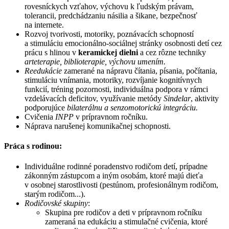
rovesníckych vzťahov, výchovu k ľudským právam,
tolerancii, predchádzaniu násilia a šikane, bezpečnosť
na internete.
Rozvoj tvorivosti, motoriky, poznávacích schopností
a stimuláciu emocionálno-sociálnej stránky osobnosti detí cez
prácu s hlinou v
keramickej dielni
a cez rôzne techniky
arteterapie, biblioterapie, výchovu umením.
Reedukácie
zamerané na nápravu čítania, písania, počítania,
stimuláciu vnímania, motoriky, rozvíjanie kognitívnych
funkcií, tréning pozornosti, individuálna podpora v rámci
vzdelávacích deficitov, využívanie metódy
Sindelar
, aktivity
podporujúce
bilaterálnu a senzomotorickú integráciu.
Cvičenia
INPP
v prípravnom ročníku.
Náprava narušenej komunikačnej schopnosti.
Práca s rodinou:
Individuálne rodinné poradenstvo rodičom detí, prípadne
zákonným zástupcom a iným osobám, ktoré majú dieťa
v osobnej starostlivosti (pestúnom, profesionálnym rodičom,
starým rodičom...).
Rodičovské skupiny
:
Skupina pre rodičov a deti v prípravnom ročníku
zameraná na edukáciu a stimulačné cvičenia, ktoré