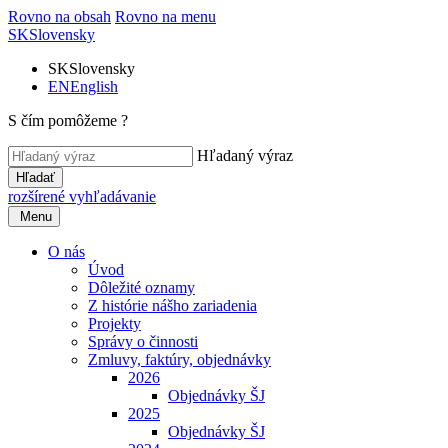
Rovno na obsah
Rovno na menu
SK
Slovensky
SK
Slovensky
EN
English
S čím pomôžeme ?
Hľadaný výraz
Hľadať
rozšírené vyhľadávanie
Menu
O nás
Úvod
Dôležité oznamy
Z histórie nášho zariadenia
Projekty
Správy o činnosti
Zmluvy, faktúry, objednávky
2026
Objednávky ŠJ
2025
Objednávky ŠJ