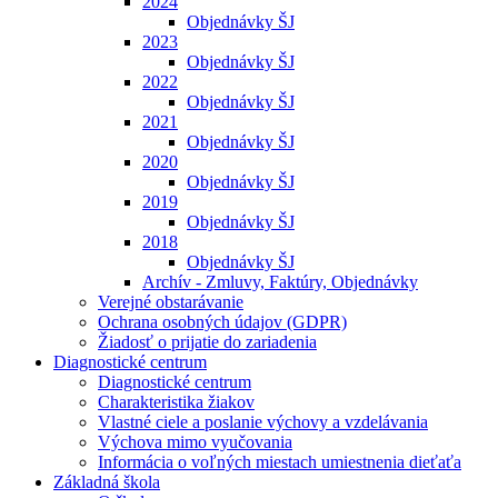
2024
Objednávky ŠJ
2023
Objednávky ŠJ
2022
Objednávky ŠJ
2021
Objednávky ŠJ
2020
Objednávky ŠJ
2019
Objednávky ŠJ
2018
Objednávky ŠJ
Archív - Zmluvy, Faktúry, Objednávky
Verejné obstarávanie
Ochrana osobných údajov (GDPR)
Žiadosť o prijatie do zariadenia
Diagnostické centrum
Diagnostické centrum
Charakteristika žiakov
Vlastné ciele a poslanie výchovy a vzdelávania
Výchova mimo vyučovania
Informácia o voľných miestach umiestnenia dieťaťa
Základná škola