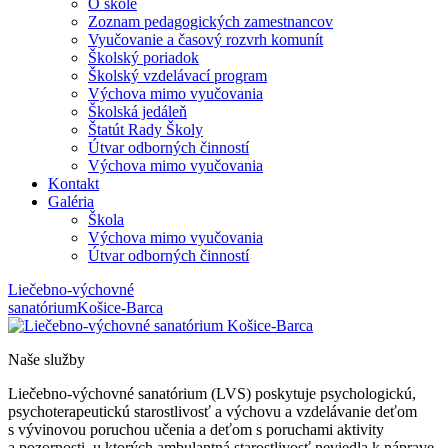
O škole
Zoznam pedagogických zamestnancov
Vyučovanie a časový rozvrh komunít
Školský poriadok
Školský vzdelávací program
Výchova mimo vyučovania
Školská jedáleň
Štatút Rady Školy
Útvar odborných činností
Výchova mimo vyučovania
Kontakt
Galéria
Škola
Výchova mimo vyučovania
Útvar odborných činností
Liečebno-výchovné
sanatórium
Košice-Barca
Naše služby
Liečebno-výchovné sanatórium (LVS) poskytuje psychologickú,
psychoterapeutickú starostlivosť a výchovu a vzdelávanie deťom
s vývinovou poruchou učenia a deťom s poruchami aktivity
a pozornosti, u ktorých ambulantná starostlivosť neviedla k náprave,