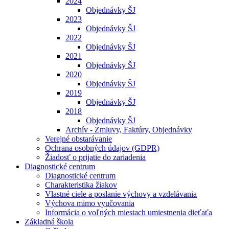
2024
Objednávky ŠJ
2023
Objednávky ŠJ
2022
Objednávky ŠJ
2021
Objednávky ŠJ
2020
Objednávky ŠJ
2019
Objednávky ŠJ
2018
Objednávky ŠJ
Archív - Zmluvy, Faktúry, Objednávky
Verejné obstarávanie
Ochrana osobných údajov (GDPR)
Žiadosť o prijatie do zariadenia
Diagnostické centrum
Diagnostické centrum
Charakteristika žiakov
Vlastné ciele a poslanie výchovy a vzdelávania
Výchova mimo vyučovania
Informácia o voľných miestach umiestnenia dieťaťa
Základná škola