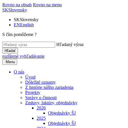
Rovno na obsah
Rovno na menu
SK
Slovensky
SK
Slovensky
EN
English
S čím pomôžeme ?
Hľadaný výraz
Hľadať
rozšírené vyhľadávanie
Menu
O nás
Úvod
Dôležité oznamy
Z histórie nášho zariadenia
Projekty
Správy o činnosti
Zmluvy, faktúry, objednávky
2026
Objednávky ŠJ
2025
Objednávky ŠJ