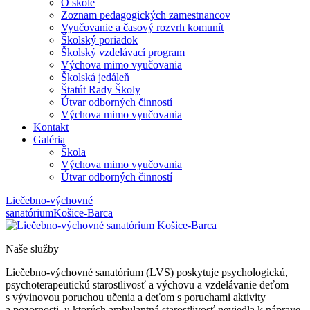
O škole
Zoznam pedagogických zamestnancov
Vyučovanie a časový rozvrh komunít
Školský poriadok
Školský vzdelávací program
Výchova mimo vyučovania
Školská jedáleň
Štatút Rady Školy
Útvar odborných činností
Výchova mimo vyučovania
Kontakt
Galéria
Škola
Výchova mimo vyučovania
Útvar odborných činností
Liečebno-výchovné
sanatórium
Košice-Barca
Naše služby
Liečebno-výchovné sanatórium (LVS) poskytuje psychologickú,
psychoterapeutickú starostlivosť a výchovu a vzdelávanie deťom
s vývinovou poruchou učenia a deťom s poruchami aktivity
a pozornosti, u ktorých ambulantná starostlivosť neviedla k náprave,