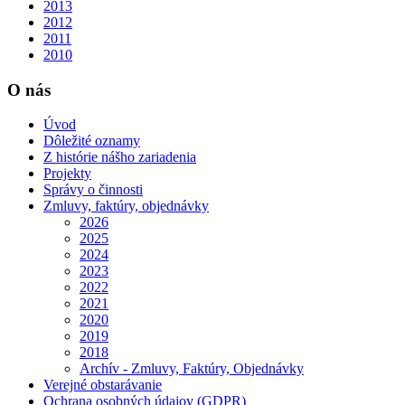
2013
2012
2011
2010
O nás
Úvod
Dôležité oznamy
Z histórie nášho zariadenia
Projekty
Správy o činnosti
Zmluvy, faktúry, objednávky
2026
2025
2024
2023
2022
2021
2020
2019
2018
Archív - Zmluvy, Faktúry, Objednávky
Verejné obstarávanie
Ochrana osobných údajov (GDPR)