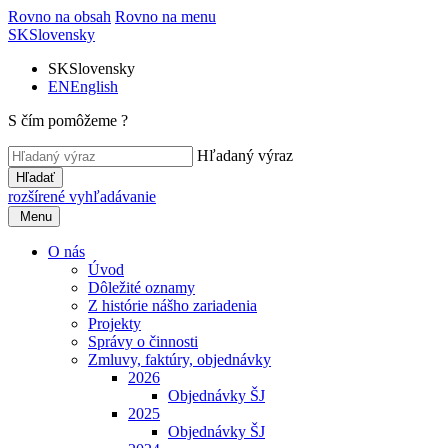
Rovno na obsah
Rovno na menu
SK
Slovensky
SK
Slovensky
EN
English
S čím pomôžeme ?
Hľadaný výraz
Hľadať
rozšírené vyhľadávanie
Menu
O nás
Úvod
Dôležité oznamy
Z histórie nášho zariadenia
Projekty
Správy o činnosti
Zmluvy, faktúry, objednávky
2026
Objednávky ŠJ
2025
Objednávky ŠJ