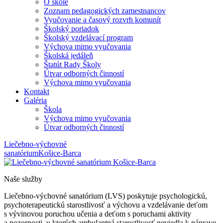
O škole
Zoznam pedagogických zamestnancov
Vyučovanie a časový rozvrh komunít
Školský poriadok
Školský vzdelávací program
Výchova mimo vyučovania
Školská jedáleň
Štatút Rady Školy
Útvar odborných činností
Výchova mimo vyučovania
Kontakt
Galéria
Škola
Výchova mimo vyučovania
Útvar odborných činností
Liečebno-výchovné
sanatórium
Košice-Barca
Naše služby
Liečebno-výchovné sanatórium (LVS) poskytuje psychologickú,
psychoterapeutickú starostlivosť a výchovu a vzdelávanie deťom
s vývinovou poruchou učenia a deťom s poruchami aktivity
a pozornosti, u ktorých ambulantná starostlivosť neviedla k náprave,