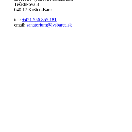
Tešedíkova 3
040 17 Košice-Barca
tel.:
+421 556 855 181
email:
sanatorium@lvsbarca.sk