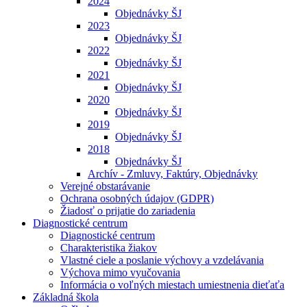
2024
Objednávky ŠJ
2023
Objednávky ŠJ
2022
Objednávky ŠJ
2021
Objednávky ŠJ
2020
Objednávky ŠJ
2019
Objednávky ŠJ
2018
Objednávky ŠJ
Archív - Zmluvy, Faktúry, Objednávky
Verejné obstarávanie
Ochrana osobných údajov (GDPR)
Žiadosť o prijatie do zariadenia
Diagnostické centrum
Diagnostické centrum
Charakteristika žiakov
Vlastné ciele a poslanie výchovy a vzdelávania
Výchova mimo vyučovania
Informácia o voľných miestach umiestnenia dieťaťa
Základná škola