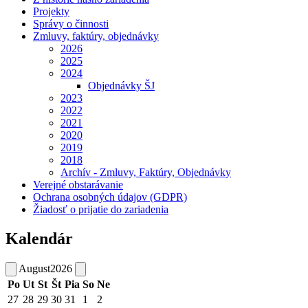
Projekty
Správy o činnosti
Zmluvy, faktúry, objednávky
2026
2025
2024
Objednávky ŠJ
2023
2022
2021
2020
2019
2018
Archív - Zmluvy, Faktúry, Objednávky
Verejné obstarávanie
Ochrana osobných údajov (GDPR)
Žiadosť o prijatie do zariadenia
Kalendár
August
2026
Po
Ut
St
Št
Pia
So
Ne
27
28
29
30
31
1
2