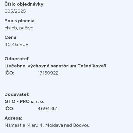
Číslo objednávky:
605/2025
Popis plnenia:
chlieb, pečivo
Cena:
40,46 EUR
Odberateľ:
Liečebno-výchovné sanatórium Tešedíkova3
IČO:
17150922
Dodávateľ:
GTO - PRO s. r. o.
IČO:
4694361
Adresa:
Námestie Mieru 4, Moldava nad Bodvou