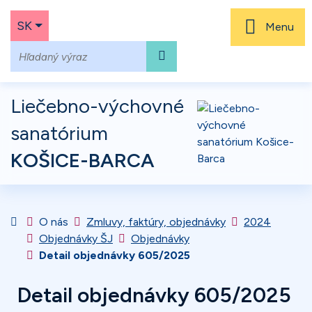
Rovno na obsah
Rovno na menu
Slovensky
SK
Menu
Hľadať
Liečebno-výchovné
sanatórium
KOŠICE-BARCA
Úvodná stránka
O nás
Zmluvy, faktúry, objednávky
2024
Objednávky ŠJ
Objednávky
Detail objednávky 605/2025
Detail objednávky 605/2025