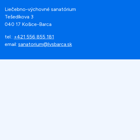
Liečebno-výchovné sanatórium
Tešedíkova 3
040 17 Košice-Barca
tel.:
+421 556 855 181
email:
sanatorium@lvsbarca.sk