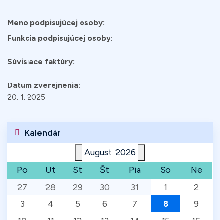
Meno podpisujúcej osoby:
Funkcia podpisujúcej osoby:
Súvisiace faktúry:
Dátum zverejnenia:
20. 1. 2025
Kalendár
August
2026
Po
Ut
St
Št
Pia
So
Ne
27
28
29
30
31
1
2
3
4
5
6
7
8
9