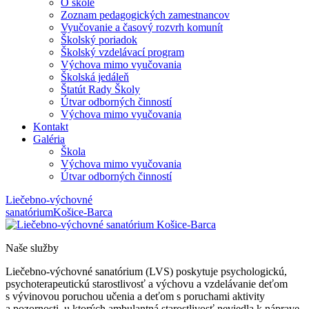
O škole
Zoznam pedagogických zamestnancov
Vyučovanie a časový rozvrh komunít
Školský poriadok
Školský vzdelávací program
Výchova mimo vyučovania
Školská jedáleň
Štatút Rady Školy
Útvar odborných činností
Výchova mimo vyučovania
Kontakt
Galéria
Škola
Výchova mimo vyučovania
Útvar odborných činností
Liečebno-výchovné
sanatórium
Košice-Barca
Naše služby
Liečebno-výchovné sanatórium (LVS) poskytuje psychologickú,
psychoterapeutickú starostlivosť a výchovu a vzdelávanie deťom
s vývinovou poruchou učenia a deťom s poruchami aktivity
a pozornosti, u ktorých ambulantná starostlivosť neviedla k náprave,