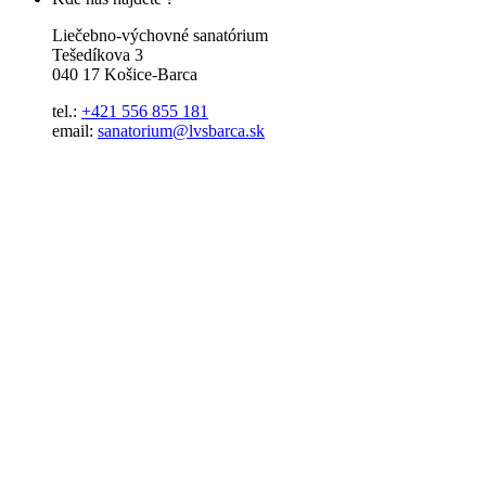
Liečebno-výchovné sanatórium
Tešedíkova 3
040 17 Košice-Barca
tel.:
+421 556 855 181
email:
sanatorium@lvsbarca.sk