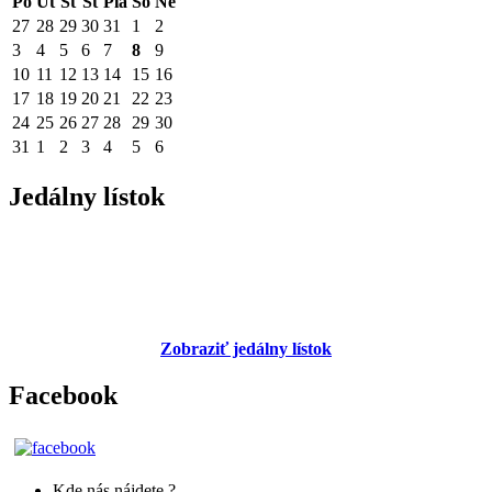
Po
Ut
St
Št
Pia
So
Ne
27
28
29
30
31
1
2
3
4
5
6
7
8
9
10
11
12
13
14
15
16
17
18
19
20
21
22
23
24
25
26
27
28
29
30
31
1
2
3
4
5
6
Jedálny lístok
Zobraziť jedálny lístok
Facebook
Kde nás nájdete ?