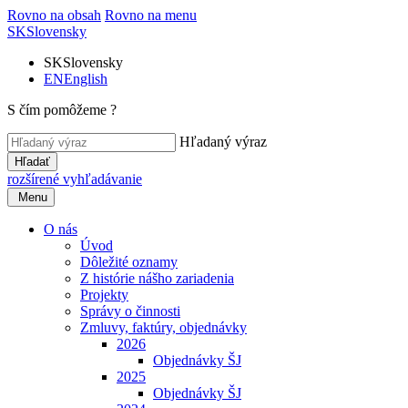
Rovno na obsah
Rovno na menu
SK
Slovensky
SK
Slovensky
EN
English
S čím pomôžeme ?
Hľadaný výraz
Hľadať
rozšírené vyhľadávanie
Menu
O nás
Úvod
Dôležité oznamy
Z histórie nášho zariadenia
Projekty
Správy o činnosti
Zmluvy, faktúry, objednávky
2026
Objednávky ŠJ
2025
Objednávky ŠJ