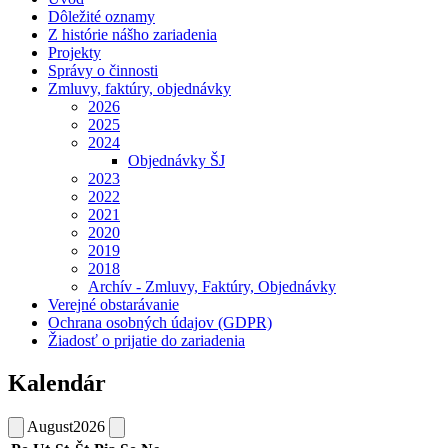
Dôležité oznamy
Z histórie nášho zariadenia
Projekty
Správy o činnosti
Zmluvy, faktúry, objednávky
2026
2025
2024
Objednávky ŠJ
2023
2022
2021
2020
2019
2018
Archív - Zmluvy, Faktúry, Objednávky
Verejné obstarávanie
Ochrana osobných údajov (GDPR)
Žiadosť o prijatie do zariadenia
Kalendár
August
2026