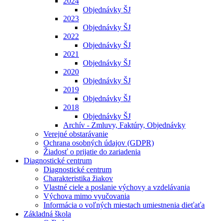
2024
Objednávky ŠJ
2023
Objednávky ŠJ
2022
Objednávky ŠJ
2021
Objednávky ŠJ
2020
Objednávky ŠJ
2019
Objednávky ŠJ
2018
Objednávky ŠJ
Archív - Zmluvy, Faktúry, Objednávky
Verejné obstarávanie
Ochrana osobných údajov (GDPR)
Žiadosť o prijatie do zariadenia
Diagnostické centrum
Diagnostické centrum
Charakteristika žiakov
Vlastné ciele a poslanie výchovy a vzdelávania
Výchova mimo vyučovania
Informácia o voľných miestach umiestnenia dieťaťa
Základná škola