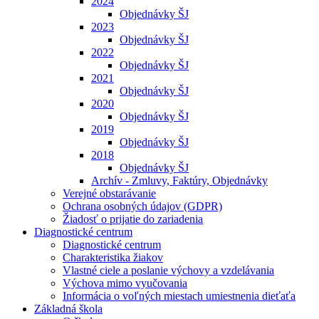
2024
Objednávky ŠJ
2023
Objednávky ŠJ
2022
Objednávky ŠJ
2021
Objednávky ŠJ
2020
Objednávky ŠJ
2019
Objednávky ŠJ
2018
Objednávky ŠJ
Archív - Zmluvy, Faktúry, Objednávky
Verejné obstarávanie
Ochrana osobných údajov (GDPR)
Žiadosť o prijatie do zariadenia
Diagnostické centrum
Diagnostické centrum
Charakteristika žiakov
Vlastné ciele a poslanie výchovy a vzdelávania
Výchova mimo vyučovania
Informácia o voľných miestach umiestnenia dieťaťa
Základná škola