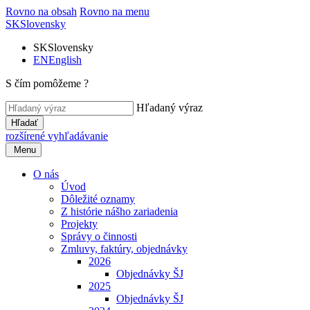
Rovno na obsah
Rovno na menu
SK
Slovensky
SK
Slovensky
EN
English
S čím pomôžeme ?
Hľadaný výraz
Hľadať
rozšírené vyhľadávanie
Menu
O nás
Úvod
Dôležité oznamy
Z histórie nášho zariadenia
Projekty
Správy o činnosti
Zmluvy, faktúry, objednávky
2026
Objednávky ŠJ
2025
Objednávky ŠJ