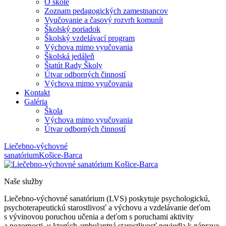
O škole
Zoznam pedagogických zamestnancov
Vyučovanie a časový rozvrh komunít
Školský poriadok
Školský vzdelávací program
Výchova mimo vyučovania
Školská jedáleň
Štatút Rady Školy
Útvar odborných činností
Výchova mimo vyučovania
Kontakt
Galéria
Škola
Výchova mimo vyučovania
Útvar odborných činností
Liečebno-výchovné
sanatórium
Košice-Barca
Naše služby
Liečebno-výchovné sanatórium (LVS) poskytuje psychologickú,
psychoterapeutickú starostlivosť a výchovu a vzdelávanie deťom
s vývinovou poruchou učenia a deťom s poruchami aktivity
a pozornosti, u ktorých ambulantná starostlivosť neviedla k náprave,