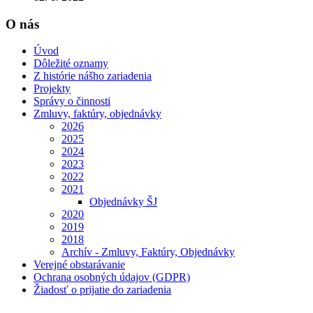
O nás
Úvod
Dôležité oznamy
Z histórie nášho zariadenia
Projekty
Správy o činnosti
Zmluvy, faktúry, objednávky
2026
2025
2024
2023
2022
2021
Objednávky ŠJ
2020
2019
2018
Archív - Zmluvy, Faktúry, Objednávky
Verejné obstarávanie
Ochrana osobných údajov (GDPR)
Žiadosť o prijatie do zariadenia