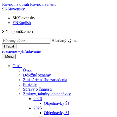
Rovno na obsah
Rovno na menu
SK
Slovensky
SK
Slovensky
EN
English
S čím pomôžeme ?
Hľadaný výraz
Hľadať
rozšírené vyhľadávanie
Menu
O nás
Úvod
Dôležité oznamy
Z histórie nášho zariadenia
Projekty
Správy o činnosti
Zmluvy, faktúry, objednávky
2026
Objednávky ŠJ
2025
Objednávky ŠJ