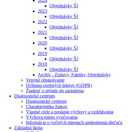
2024
Objednávky ŠJ
2023
Objednávky ŠJ
2022
Objednávky ŠJ
2021
Objednávky ŠJ
2020
Objednávky ŠJ
2019
Objednávky ŠJ
2018
Objednávky ŠJ
Archív - Zmluvy, Faktúry, Objednávky
Verejné obstarávanie
Ochrana osobných údajov (GDPR)
Žiadosť o prijatie do zariadenia
Diagnostické centrum
Diagnostické centrum
Charakteristika žiakov
Vlastné ciele a poslanie výchovy a vzdelávania
Výchova mimo vyučovania
Informácia o voľných miestach umiestnenia dieťaťa
Základná škola