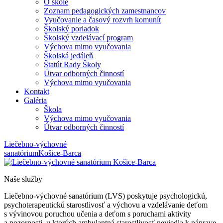
O škole
Zoznam pedagogických zamestnancov
Vyučovanie a časový rozvrh komunít
Školský poriadok
Školský vzdelávací program
Výchova mimo vyučovania
Školská jedáleň
Štatút Rady Školy
Útvar odborných činností
Výchova mimo vyučovania
Kontakt
Galéria
Škola
Výchova mimo vyučovania
Útvar odborných činností
Liečebno-výchovné
sanatórium
Košice-Barca
Naše služby
Liečebno-výchovné sanatórium (LVS) poskytuje psychologickú,
psychoterapeutickú starostlivosť a výchovu a vzdelávanie deťom
s vývinovou poruchou učenia a deťom s poruchami aktivity
a pozornosti, u ktorých ambulantná starostlivosť neviedla k náprave,