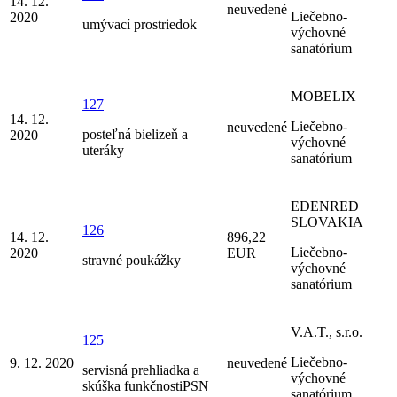
14. 12.
neuvedené
Liečebno-
2020
umývací prostriedok
výchovné
sanatórium
MOBELIX
127
14. 12.
Liečebno-
neuvedené
posteľná bielizeň a
2020
výchovné
uteráky
sanatórium
EDENRED
SLOVAKIA
126
14. 12.
896,22
Liečebno-
2020
EUR
stravné poukážky
výchovné
sanatórium
V.A.T., s.r.o.
125
Liečebno-
9. 12. 2020
neuvedené
servisná prehliadka a
výchovné
skúška funkčnostiPSN
sanatórium