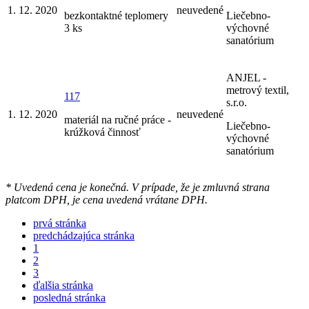
1. 12. 2020
neuvedené
bezkontaktné teplomery
Liečebno-
3 ks
výchovné
sanatórium
ANJEL -
metrový textil,
117
s.r.o.
1. 12. 2020
neuvedené
materiál na ručné práce -
Liečebno-
krúžková činnosť
výchovné
sanatórium
* Uvedená cena je konečná. V prípade, že je zmluvná strana
platcom DPH, je cena uvedená vrátane DPH.
prvá stránka
predchádzajúca stránka
1
2
3
ďalšia stránka
posledná stránka