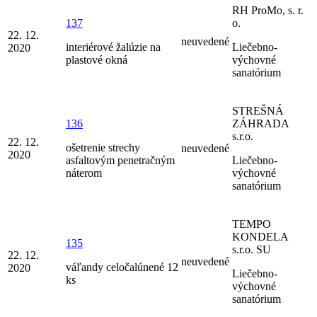
RH ProMo, s. r.
137
o.
22. 12.
neuvedené
interiérové žalúzie na
Liečebno-
2020
plastové okná
výchovné
sanatórium
STREŠNÁ
136
ZÁHRADA
s.r.o.
22. 12.
ošetrenie strechy
neuvedené
2020
asfaltovým penetračným
Liečebno-
náterom
výchovné
sanatórium
TEMPO
KONDELA
135
s.r.o. SU
22. 12.
neuvedené
váľandy celočalúnené 12
2020
Liečebno-
ks
výchovné
sanatórium