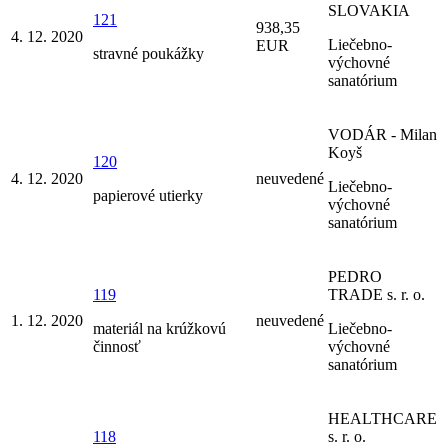
SLOVAKIA
121
938,35
4. 12. 2020
Liečebno-
EUR
stravné poukážky
výchovné
sanatórium
VODÁR - Milan
Koyš
120
4. 12. 2020
neuvedené
Liečebno-
papierové utierky
výchovné
sanatórium
PEDRO
119
TRADE s. r. o.
1. 12. 2020
neuvedené
materiál na krúžkovú
Liečebno-
činnosť
výchovné
sanatórium
HEALTHCARE
118
s. r. o.