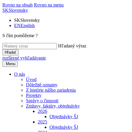
Rovno na obsah
Rovno na menu
SK
Slovensky
SK
Slovensky
EN
English
S čím pomôžeme ?
Hľadaný výraz
Hľadať
rozšírené vyhľadávanie
Menu
O nás
Úvod
Dôležité oznamy
Z histórie nášho zariadenia
Projekty
Správy o činnosti
Zmluvy, faktúry, objednávky
2026
Objednávky ŠJ
2025
Objednávky ŠJ