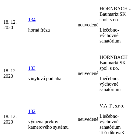
HORNBACH -
Baumarkt SK
134
spol. s r.o.
18. 12.
neuvedené
2020
horná fréza
Liečebno-
výchovné
sanatórium
HORNBACH -
Baumarkt SK
133
spol. s r.o.
18. 12.
neuvedené
2020
vinylová podlaha
Liečebno-
výchovné
sanatórium
V.A.T., s.r.o.
132
Liečebno-
18. 12.
neuvedené
výmena prvkov
výchovné
2020
kamerového systému
sanatórium
Tešedíkova3