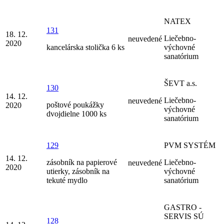
NATEX
131
18. 12.
Liečebno-
neuvedené
2020
kancelárska stolička 6 ks
výchovné
sanatórium
ŠEVT a.s.
130
14. 12.
Liečebno-
neuvedené
poštové poukážky
2020
výchovné
dvojdielne 1000 ks
sanatórium
129
PVM SYSTÉM
14. 12.
zásobník na papierové
Liečebno-
neuvedené
2020
utierky, zásobník na
výchovné
tekuté mydlo
sanatórium
GASTRO -
SERVIS SÚ
128