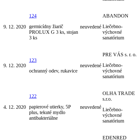
124
ABANDON
germicídny žiarič
Liečebno-
9. 12. 2020
neuvedené
PROLUX G 3 ks, stojan
výchovné
3 ks
sanatórium
PRE VÁS s. r. o.
123
Liečebno-
9. 12. 2020
neuvedené
ochranný odev, rukavice
výchovné
sanatórium
OLHA TRADE
122
s.r.o.
papierové utierky, 5P
4. 12. 2020
neuvedené
Liečebno-
plus, tekuté mydlo
výchovné
antibakteriálne
sanatórium
EDENRED