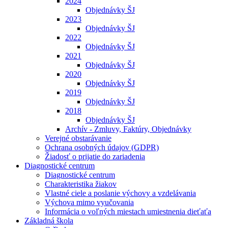
2024
Objednávky ŠJ
2023
Objednávky ŠJ
2022
Objednávky ŠJ
2021
Objednávky ŠJ
2020
Objednávky ŠJ
2019
Objednávky ŠJ
2018
Objednávky ŠJ
Archív - Zmluvy, Faktúry, Objednávky
Verejné obstarávanie
Ochrana osobných údajov (GDPR)
Žiadosť o prijatie do zariadenia
Diagnostické centrum
Diagnostické centrum
Charakteristika žiakov
Vlastné ciele a poslanie výchovy a vzdelávania
Výchova mimo vyučovania
Informácia o voľných miestach umiestnenia dieťaťa
Základná škola