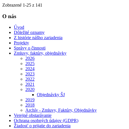
Zobrazené
1
-
25
z 141
O nás
Úvod
Dôležité oznamy
Z histórie nášho zariadenia
Projekty
Správy o činnosti
Zmluvy, faktúry, objednávky
2026
2025
2024
2023
2022
2021
2020
Objednávky ŠJ
2019
2018
Archív - Zmluvy, Faktúry, Objednávky
Verejné obstarávanie
Ochrana osobných údajov (GDPR)
Žiadosť o prijatie do zariadenia