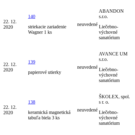
ABANDON
140
s.r.o.
22. 12.
neuvedené
striekacie zariadenie
Liečebno-
2020
Wagner 1 ks
výchovné
sanatórium
AVANCE UM
s.r.o.
139
22. 12.
neuvedené
Liečebno-
2020
papierové utierky
výchovné
sanatórium
ŠKOLEX, spol.
138
s r. o.
22. 12.
neuvedené
keramická magnetická
Liečebno-
2020
tabuľa biela 3 ks
výchovné
sanatórium