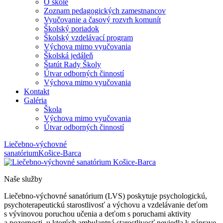
O škole
Zoznam pedagogických zamestnancov
Vyučovanie a časový rozvrh komunít
Školský poriadok
Školský vzdelávací program
Výchova mimo vyučovania
Školská jedáleň
Štatút Rady Školy
Útvar odborných činností
Výchova mimo vyučovania
Kontakt
Galéria
Škola
Výchova mimo vyučovania
Útvar odborných činností
Liečebno-výchovné
sanatórium
Košice-Barca
Naše služby
Liečebno-výchovné sanatórium (LVS) poskytuje psychologickú,
psychoterapeutickú starostlivosť a výchovu a vzdelávanie deťom
s vývinovou poruchou učenia a deťom s poruchami aktivity
a pozornosti, u ktorých ambulantná starostlivosť neviedla k náprave,