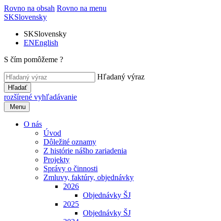
Rovno na obsah
Rovno na menu
SK
Slovensky
SK
Slovensky
EN
English
S čím pomôžeme ?
Hľadaný výraz
Hľadať
rozšírené vyhľadávanie
Menu
O nás
Úvod
Dôležité oznamy
Z histórie nášho zariadenia
Projekty
Správy o činnosti
Zmluvy, faktúry, objednávky
2026
Objednávky ŠJ
2025
Objednávky ŠJ