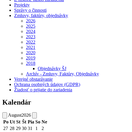
Projekty
Správy o činnosti
Zmluvy, faktúry, objednávky
2026
2025
2024
2023
2022
2021
2020
2019
2018
Objednávky ŠJ
Archív - Zmluvy, Faktúry, Objednávky
Verejné obstarávanie
Ochrana osobných údajov (GDPR)
Žiadosť o prijatie do zariadenia
Kalendár
August
2026
Po
Ut
St
Št
Pia
So
Ne
27
28
29
30
31
1
2