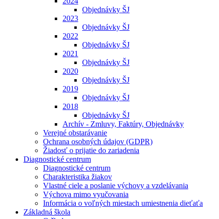
2024
Objednávky ŠJ
2023
Objednávky ŠJ
2022
Objednávky ŠJ
2021
Objednávky ŠJ
2020
Objednávky ŠJ
2019
Objednávky ŠJ
2018
Objednávky ŠJ
Archív - Zmluvy, Faktúry, Objednávky
Verejné obstarávanie
Ochrana osobných údajov (GDPR)
Žiadosť o prijatie do zariadenia
Diagnostické centrum
Diagnostické centrum
Charakteristika žiakov
Vlastné ciele a poslanie výchovy a vzdelávania
Výchova mimo vyučovania
Informácia o voľných miestach umiestnenia dieťaťa
Základná škola