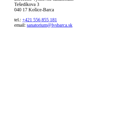
Tešedíkova 3
040 17 Košice-Barca
tel.:
+421 556 855 181
email:
sanatorium@lvsbarca.sk