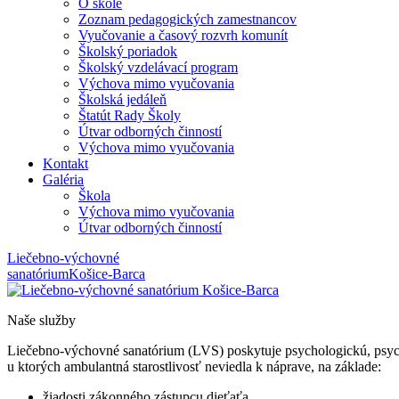
O škole
Zoznam pedagogických zamestnancov
Vyučovanie a časový rozvrh komunít
Školský poriadok
Školský vzdelávací program
Výchova mimo vyučovania
Školská jedáleň
Štatút Rady Školy
Útvar odborných činností
Výchova mimo vyučovania
Kontakt
Galéria
Škola
Výchova mimo vyučovania
Útvar odborných činností
Liečebno-výchovné
sanatórium
Košice-Barca
Naše služby
Liečebno-výchovné sanatórium (LVS) poskytuje psychologickú, psycho
u ktorých ambulantná starostlivosť neviedla k náprave, na základe:
žiadosti zákonného zástupcu dieťaťa,