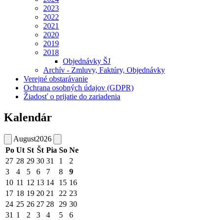
2023
2022
2021
2020
2019
2018
Objednávky ŠJ
Archív - Zmluvy, Faktúry, Objednávky
Verejné obstarávanie
Ochrana osobných údajov (GDPR)
Žiadosť o prijatie do zariadenia
Kalendár
August
2026
Po
Ut
St
Št
Pia
So
Ne
27
28
29
30
31
1
2
3
4
5
6
7
8
9
10
11
12
13
14
15
16
17
18
19
20
21
22
23
24
25
26
27
28
29
30
31
1
2
3
4
5
6