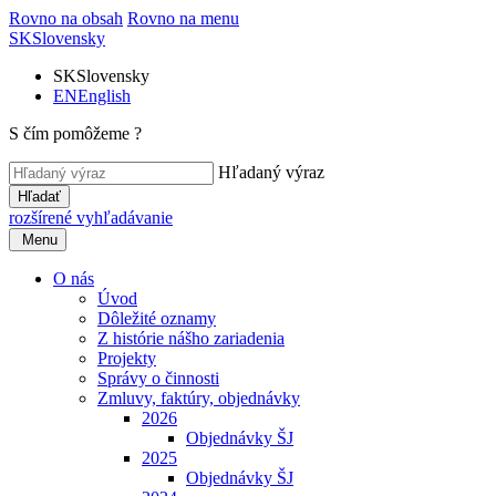
Rovno na obsah
Rovno na menu
SK
Slovensky
SK
Slovensky
EN
English
S čím pomôžeme ?
Hľadaný výraz
Hľadať
rozšírené vyhľadávanie
Menu
O nás
Úvod
Dôležité oznamy
Z histórie nášho zariadenia
Projekty
Správy o činnosti
Zmluvy, faktúry, objednávky
2026
Objednávky ŠJ
2025
Objednávky ŠJ