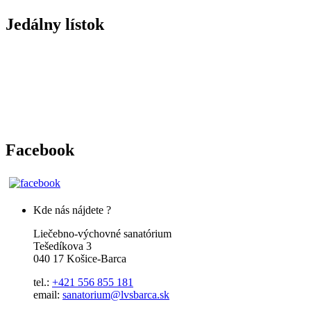
Jedálny lístok
Facebook
Kde nás nájdete ?
Liečebno-výchovné sanatórium
Tešedíkova 3
040 17 Košice-Barca
tel.:
+421 556 855 181
email:
sanatorium@lvsbarca.sk