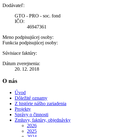
Dodávateľ:
GTO - PRO - soc. fond
IČO:
46947361
Meno podpisujúcej osoby:
Funkcia podpisujúcej osoby:
Súvisiace faktúry:
Dátum zverejnenia:
20. 12. 2018
O nás
Úvod
Dôležité oznamy
Z histórie nášho zariadenia
Projekty
Správy o činnosti
Zmluvy, faktúry, objednávky
2026
2025
2024