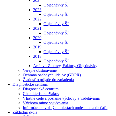
2024
Objednávky ŠJ
2023
Objednávky ŠJ
2022
Objednávky ŠJ
2021
Objednávky ŠJ
2020
Objednávky ŠJ
2019
Objednávky ŠJ
2018
Objednávky ŠJ
Archív - Zmluvy, Faktúry, Objednávky
Verejné obstarávanie
Ochrana osobných údajov (GDPR)
Žiadosť o prijatie do zariadenia
Diagnostické centrum
Diagnostické centrum
Charakteristika žiakov
Vlastné ciele a poslanie výchovy a vzdelávania
Výchova mimo vyučovania
Informácia o voľných miestach umiestnenia dieťaťa
Základná škola