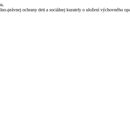
a,
no-právnej ochrany deti a sociálnej kurately o uložení výchovného opat