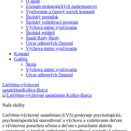
O škole
Zoznam pedagogických zamestnancov
Vyučovanie a časový rozvrh komunít
Školský poriadok
Školský vzdelávací program
Výchova mimo vyučovania
Školská jedáleň
Štatút Rady Školy
Útvar odborných činností
Výchova mimo vyučovania
Kontakt
Galéria
Škola
Výchova mimo vyučovania
Útvar odborných činností
Liečebno-výchovné
sanatórium
Košice-Barca
Naše služby
Liečebno-výchovné sanatórium (LVS) poskytuje psychologickú,
psychoterapeutickú starostlivosť a výchovu a vzdelávanie deťom
s vývinovou poruchou učenia a deťom s poruchami aktivity
a pozornosti, u ktorých ambulantná starostlivosť neviedla k náprave,