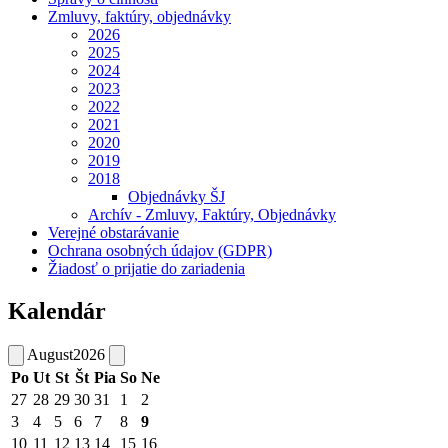
Zmluvy, faktúry, objednávky
2026
2025
2024
2023
2022
2021
2020
2019
2018
Objednávky ŠJ
Archív - Zmluvy, Faktúry, Objednávky
Verejné obstarávanie
Ochrana osobných údajov (GDPR)
Žiadosť o prijatie do zariadenia
Kalendár
August
2026
Po
Ut
St
Št
Pia
So
Ne
27
28
29
30
31
1
2
3
4
5
6
7
8
9
10
11
12
13
14
15
16