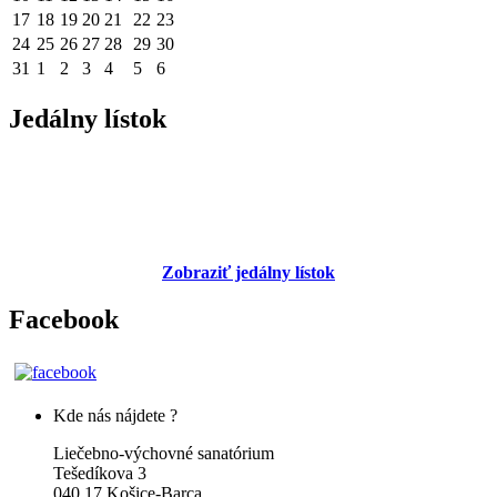
17
18
19
20
21
22
23
24
25
26
27
28
29
30
31
1
2
3
4
5
6
Jedálny lístok
Zobraziť jedálny lístok
Facebook
Kde nás nájdete ?
Liečebno-výchovné sanatórium
Tešedíkova 3
040 17 Košice-Barca