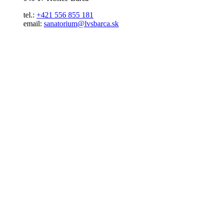
tel.:
+421 556 855 181
email:
sanatorium@lvsbarca.sk