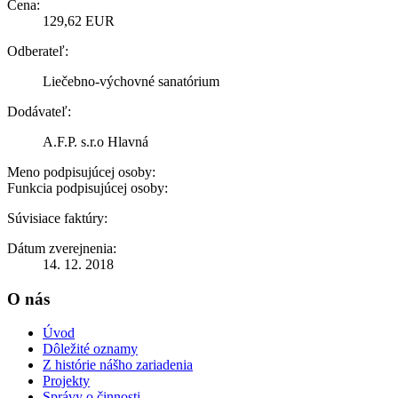
Cena:
129,62 EUR
Odberateľ:
Liečebno-výchovné sanatórium
Dodávateľ:
A.F.P. s.r.o Hlavná
Meno podpisujúcej osoby:
Funkcia podpisujúcej osoby:
Súvisiace faktúry:
Dátum zverejnenia:
14. 12. 2018
O nás
Úvod
Dôležité oznamy
Z histórie nášho zariadenia
Projekty
Správy o činnosti