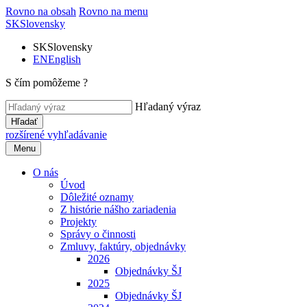
Rovno na obsah
Rovno na menu
SK
Slovensky
SK
Slovensky
EN
English
S čím pomôžeme ?
Hľadaný výraz
Hľadať
rozšírené vyhľadávanie
Menu
O nás
Úvod
Dôležité oznamy
Z histórie nášho zariadenia
Projekty
Správy o činnosti
Zmluvy, faktúry, objednávky
2026
Objednávky ŠJ
2025
Objednávky ŠJ