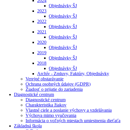
2024
Objednávky ŠJ
2023
Objednávky ŠJ
2022
Objednávky ŠJ
2021
Objednávky ŠJ
2020
Objednávky ŠJ
2019
Objednávky ŠJ
2018
Objednávky ŠJ
Archív - Zmluvy, Faktúry, Objednávky
Verejné obstarávanie
Ochrana osobných údajov (GDPR)
Žiadosť o prijatie do zariadenia
Diagnostické centrum
Diagnostické centrum
Charakteristika žiakov
Vlastné ciele a poslanie výchovy a vzdelávania
Výchova mimo vyučovania
Informácia o voľných miestach umiestnenia dieťaťa
Základná škola