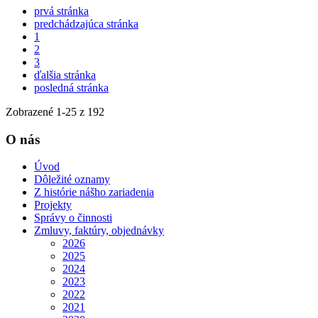
prvá stránka
predchádzajúca stránka
1
2
3
ďalšia stránka
posledná stránka
Zobrazené
1
-
25
z 192
O nás
Úvod
Dôležité oznamy
Z histórie nášho zariadenia
Projekty
Správy o činnosti
Zmluvy, faktúry, objednávky
2026
2025
2024
2023
2022
2021