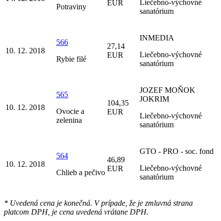
Liečebno-výchovné
EUR
Potraviny
sanatórium
INMEDIA
566
27,14
10. 12. 2018
Liečebno-výchovné
EUR
Rybie filé
sanatórium
JOZEF MOŇOK
565
JOKRIM
104,35
10. 12. 2018
Ovocie a
EUR
Liečebno-výchovné
zelenina
sanatórium
GTO - PRO - soc. fond
564
46,89
10. 12. 2018
Liečebno-výchovné
EUR
Chlieb a pečivo
sanatórium
* Uvedená cena je konečná. V prípade, že je zmluvná strana
platcom DPH, je cena uvedená vrátane DPH.