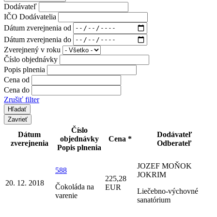
Dodávateľ
IČO Dodávatelia
Dátum zverejnenia od
Dátum zverejnenia do
Zverejnený v roku
Číslo objednávky
Popis plnenia
Cena od
Cena do
Zrušiť filter
Zavrieť
Číslo
Dátum
Dodávateľ
objednávky
Cena *
zverejnenia
Odberateľ
Popis plnenia
JOZEF MOŇOK
588
JOKRIM
225,28
20. 12. 2018
Čokoláda na
EUR
Liečebno-výchovné
varenie
sanatórium