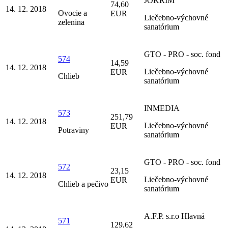
JOKRIM
74,60
14. 12. 2018
Ovocie a
EUR
Liečebno-výchovné
zelenina
sanatórium
GTO - PRO - soc. fond
574
14,59
14. 12. 2018
Liečebno-výchovné
EUR
Chlieb
sanatórium
INMEDIA
573
251,79
14. 12. 2018
Liečebno-výchovné
EUR
Potraviny
sanatórium
GTO - PRO - soc. fond
572
23,15
14. 12. 2018
Liečebno-výchovné
EUR
Chlieb a pečivo
sanatórium
A.F.P. s.r.o Hlavná
571
129,62