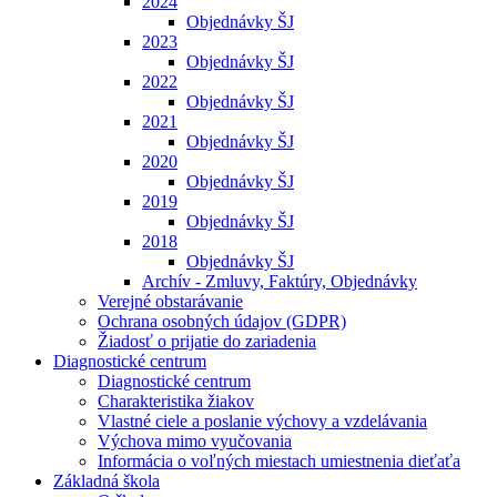
2024
Objednávky ŠJ
2023
Objednávky ŠJ
2022
Objednávky ŠJ
2021
Objednávky ŠJ
2020
Objednávky ŠJ
2019
Objednávky ŠJ
2018
Objednávky ŠJ
Archív - Zmluvy, Faktúry, Objednávky
Verejné obstarávanie
Ochrana osobných údajov (GDPR)
Žiadosť o prijatie do zariadenia
Diagnostické centrum
Diagnostické centrum
Charakteristika žiakov
Vlastné ciele a poslanie výchovy a vzdelávania
Výchova mimo vyučovania
Informácia o voľných miestach umiestnenia dieťaťa
Základná škola