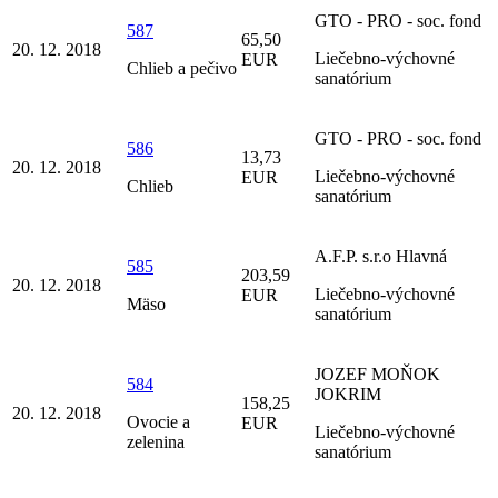
GTO - PRO - soc. fond
587
65,50
20. 12. 2018
Liečebno-výchovné
EUR
Chlieb a pečivo
sanatórium
GTO - PRO - soc. fond
586
13,73
20. 12. 2018
Liečebno-výchovné
EUR
Chlieb
sanatórium
A.F.P. s.r.o Hlavná
585
203,59
20. 12. 2018
Liečebno-výchovné
EUR
Mäso
sanatórium
JOZEF MOŇOK
584
JOKRIM
158,25
20. 12. 2018
Ovocie a
EUR
Liečebno-výchovné
zelenina
sanatórium