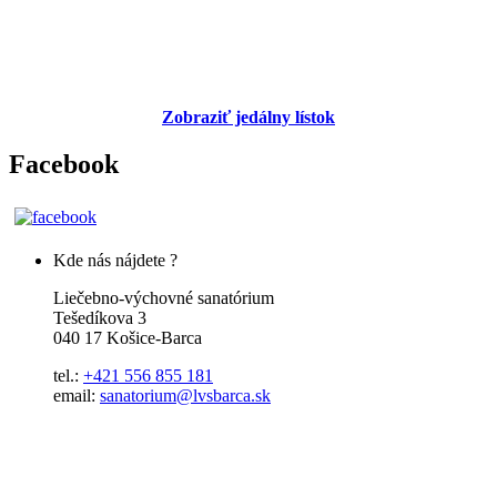
Zobraziť jedálny lístok
Facebook
Kde nás nájdete ?
Liečebno-výchovné sanatórium
Tešedíkova 3
040 17 Košice-Barca
tel.:
+421 556 855 181
email:
sanatorium@lvsbarca.sk