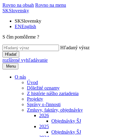
Rovno na obsah
Rovno na menu
SK
Slovensky
SK
Slovensky
EN
English
S čím pomôžeme ?
Hľadaný výraz
Hľadať
rozšírené vyhľadávanie
Menu
O nás
Úvod
Dôležité oznamy
Z histórie nášho zariadenia
Projekty
Správy o činnosti
Zmluvy, faktúry, objednávky
2026
Objednávky ŠJ
2025
Objednávky ŠJ