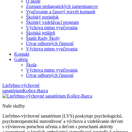
O škole
Zoznam pedagogických zamestnancov
Vyučovanie a časový rozvrh komunít
Školský poriadok
Školský vzdelávací program
Výchova mimo vyučovania
Školská jedáleň
Štatút Rady Školy
Útvar odborných činností
Výchova mimo vyučovania
Kontakt
Galéria
Škola
Výchova mimo vyučovania
Útvar odborných činností
Liečebno-výchovné
sanatórium
Košice-Barca
Naše služby
Liečebno-výchovné sanatórium (LVS) poskytuje psychologickú,
psychoterapeutickú starostlivosť a výchovu a vzdelávanie deťom
s vývinovou poruchou učenia a deťom s poruchami aktivity
a pozornosti, u ktorých ambulantná starostlivosť neviedla k náprave,