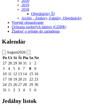
2020
2019
2018
Objednávky ŠJ
Archív - Zmluvy, Faktúry, Objednávky
Verejné obstarávanie
Ochrana osobných údajov (GDPR)
Žiadosť o prijatie do zariadenia
Kalendár
August
2026
Po
Ut
St
Št
Pia
So
Ne
27
28
29
30
31
1
2
3
4
5
6
7
8
9
10
11
12
13
14
15
16
17
18
19
20
21
22
23
24
25
26
27
28
29
30
31
1
2
3
4
5
6
Jedálny lístok