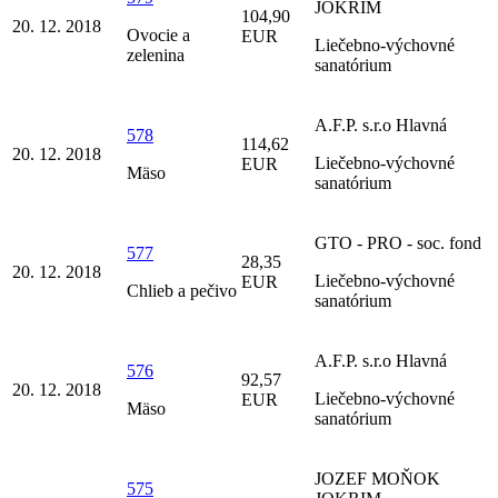
JOKRIM
104,90
20. 12. 2018
Ovocie a
EUR
Liečebno-výchovné
zelenina
sanatórium
A.F.P. s.r.o Hlavná
578
114,62
20. 12. 2018
Liečebno-výchovné
EUR
Mäso
sanatórium
GTO - PRO - soc. fond
577
28,35
20. 12. 2018
Liečebno-výchovné
EUR
Chlieb a pečivo
sanatórium
A.F.P. s.r.o Hlavná
576
92,57
20. 12. 2018
Liečebno-výchovné
EUR
Mäso
sanatórium
JOZEF MOŇOK
575