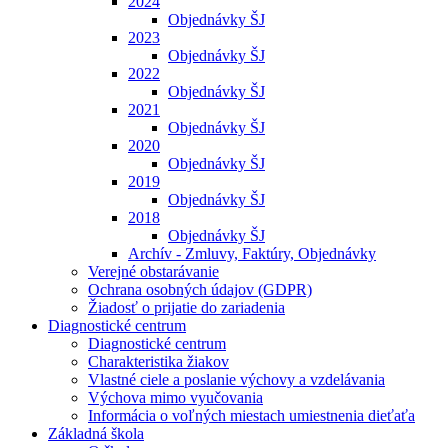
2024
Objednávky ŠJ
2023
Objednávky ŠJ
2022
Objednávky ŠJ
2021
Objednávky ŠJ
2020
Objednávky ŠJ
2019
Objednávky ŠJ
2018
Objednávky ŠJ
Archív - Zmluvy, Faktúry, Objednávky
Verejné obstarávanie
Ochrana osobných údajov (GDPR)
Žiadosť o prijatie do zariadenia
Diagnostické centrum
Diagnostické centrum
Charakteristika žiakov
Vlastné ciele a poslanie výchovy a vzdelávania
Výchova mimo vyučovania
Informácia o voľných miestach umiestnenia dieťaťa
Základná škola