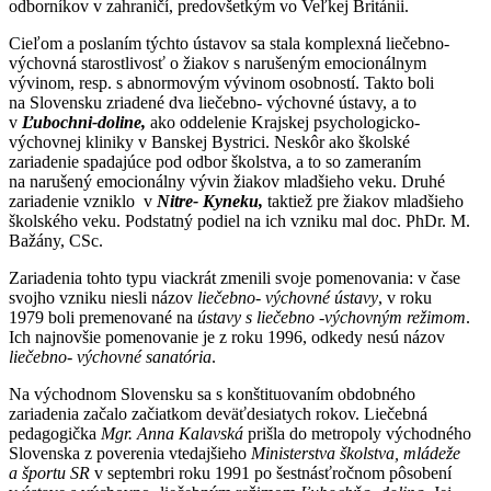
odborníkov v zahraničí, predovšetkým vo Veľkej Británii.
Cieľom a poslaním týchto ústavov sa stala komplexná liečebno-
výchovná starostlivosť o žiakov s narušeným emocionálnym
vývinom, resp. s abnormovým vývinom osobností. Takto boli
na Slovensku zriadené dva liečebno- výchovné ústavy, a to
v
Ľubochni-doline,
ako oddelenie Krajskej psychologicko-
výchovnej kliniky v Banskej Bystrici. Neskôr ako školské
zariadenie spadajúce pod odbor školstva, a to so zameraním
na narušený emocionálny vývin žiakov mladšieho veku. Druhé
zariadenie vzniklo v
Nitre- Kyneku,
taktiež pre žiakov mladšieho
školského veku. Podstatný podiel na ich vzniku mal doc. PhDr. M.
Bažány, CSc.
Zariadenia tohto typu viackrát zmenili svoje pomenovania: v čase
svojho vzniku niesli názov
liečebno- výchovné ústavy
, v roku
1979 boli premenované na
ústavy s liečebno -výchovným režimom
.
Ich najnovšie pomenovanie je z roku 1996, odkedy nesú názov
liečebno- výchovné sanatória
.
Na východnom Slovensku sa s konštituovaním obdobného
zariadenia začalo začiatkom deväťdesiatych rokov. Liečebná
pedagogička
Mgr. Anna Kalavská
prišla do metropoly východného
Slovenska z poverenia vtedajšieho
Ministerstva školstva, mládeže
a športu SR
v septembri roku 1991 po šestnásťročnom pôsobení