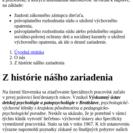
na základe:
žiadosti zákonného zástupcu dieťaťa,
právoplatného rozhodnutia súdu o uložení výchovného
opatrenia,
právoplatného rozhodnutia súdu alebo príslušného orgánu
sociálno-právnej ochrany deti a sociálnej kurately o uložení
výchovného opatrenia, ak ide o denné zariadenie.
Úvodná stránka
O nás
Z histórie nášho zariadenia
Z histórie nášho zariadenia
Na území Slovenska sa zriaďovanie špeciálnych pracovísk začalo
v prvej polovici šesťdesiatych rokov. Vznikol
Výskumný ústav
detskej psychológie a patopsychológie v Bratislave
,
psychologické-
výchovné kliniky s krajskou pôsobnosťou a pedagogicko-
psychologické poradne
. Neskôr sa ukázalo, že je potrebné v rámci
týchto kliník vytvoriť liečebno- výchovné ústavy ako špecificky
vymedzené pracoviská. Stalo sa tak v roku 1967. K ich ustanoveniu
výrazne napomohli poznatky získané zo študijných pobytov našich