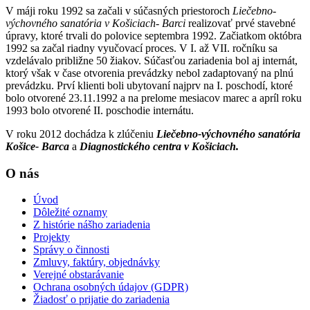
V máji roku 1992 sa začali v súčasných priestoroch
Liečebno-
výchovného sanatória v Košiciach- Barci
realizovať prvé stavebné
úpravy, ktoré trvali do polovice septembra 1992. Začiatkom októbra
1992 sa začal riadny vyučovací proces. V I. až VII. ročníku sa
vzdelávalo približne 50 žiakov. Súčasťou zariadenia bol aj internát,
ktorý však v čase otvorenia prevádzky nebol zadaptovaný na plnú
prevádzku. Prví klienti boli ubytovaní najprv na I. poschodí, ktoré
bolo otvorené 23.11.1992 a na prelome mesiacov marec a apríl roku
1993 bolo otvorené II. poschodie internátu.
V roku 2012 dochádza k zlúčeniu
Liečebno-výchovného sanatória
Košice- Barca
a
Diagnostického centra v Košiciach.
O nás
Úvod
Dôležité oznamy
Z histórie nášho zariadenia
Projekty
Správy o činnosti
Zmluvy, faktúry, objednávky
Verejné obstarávanie
Ochrana osobných údajov (GDPR)
Žiadosť o prijatie do zariadenia