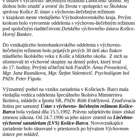
v ústave s výchovno- liečebným režimom
Ľubochňa- dolina
. Jej
úlohou bolo zriadiť a uviesť do života v spolupráci so
Školskou
správou Košice II
. ústav s výchovno-liečebným režimom
v krajskom meste vtedajšieho Východoslovenského kraja. Prvým
krokom bolo vytvorenie oddelenia s výchovno-liečebným režimom
pod spoločným riaditeľstvom
Detského výchovného ústavu Košice-
Horný Bankov
.
Do vznikajúceho hornobankovského oddelenia s výchovno-
liečebným režimom bolo prijatých prvých 30 detí ako žiakov
mladšieho školského veku z Košíc a blízkeho okolia. Z nich sa
sformovali tri výchovné skupiny na denný pobyt, ktorý trval
do 17. hodiny. Prvými učiteľmi boli
PaedDr. Anna Prosseková,
Mgr. Jana Rusnákova, Mgr. Štefan Valentovič. Psychológom bol
PhDr. Peter Figula.
Významný podiel na vzniku zariadenia v Košiciach- Barci mala
vtedajšia vedúca oddelenia špeciálneho školstva Ministerstva
školstva, mládeže a športu SR,
PhDr. Rúth Erdélyiová
. Zriaďovacia
listina pre samotný
Ústav s výchovno- liečebným režimom Košice-
Barca
bola vydaná dňa 15.5.1992. Právnu subjektivitu ústav získal
zmenou zákona. Od 24.7.1996 sa jeho názov zmenil na
Liečebno-
výchovné sanatórium (LVS) Košice-Barca
.
Novovznikajúce
zariadenie bolo situované v priestoroch po bývalom
Výchovnom
ústave pre mládež.