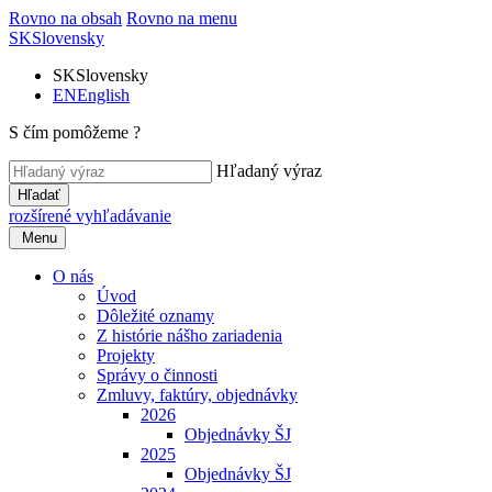
Rovno na obsah
Rovno na menu
SK
Slovensky
SK
Slovensky
EN
English
S čím pomôžeme ?
Hľadaný výraz
Hľadať
rozšírené vyhľadávanie
Menu
O nás
Úvod
Dôležité oznamy
Z histórie nášho zariadenia
Projekty
Správy o činnosti
Zmluvy, faktúry, objednávky
2026
Objednávky ŠJ
2025
Objednávky ŠJ