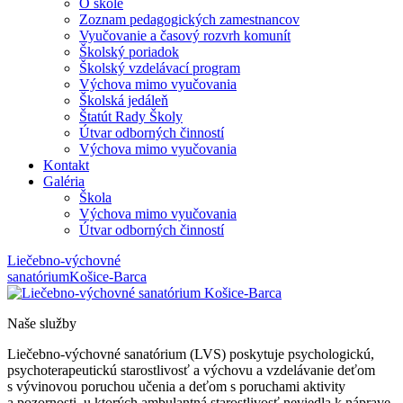
O škole
Zoznam pedagogických zamestnancov
Vyučovanie a časový rozvrh komunít
Školský poriadok
Školský vzdelávací program
Výchova mimo vyučovania
Školská jedáleň
Štatút Rady Školy
Útvar odborných činností
Výchova mimo vyučovania
Kontakt
Galéria
Škola
Výchova mimo vyučovania
Útvar odborných činností
Liečebno-výchovné
sanatórium
Košice-Barca
Naše služby
Liečebno-výchovné sanatórium (LVS) poskytuje psychologickú,
psychoterapeutickú starostlivosť a výchovu a vzdelávanie deťom
s vývinovou poruchou učenia a deťom s poruchami aktivity
a pozornosti, u ktorých ambulantná starostlivosť neviedla k náprave,