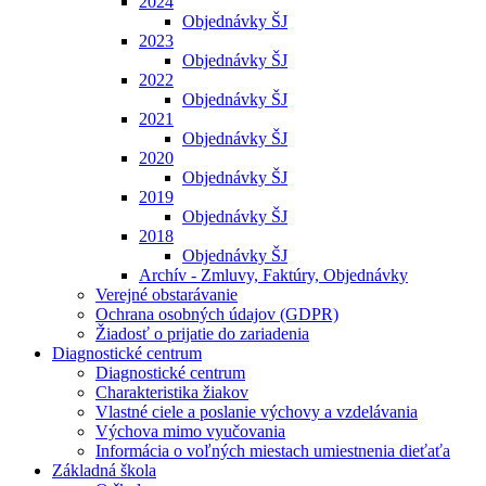
2024
Objednávky ŠJ
2023
Objednávky ŠJ
2022
Objednávky ŠJ
2021
Objednávky ŠJ
2020
Objednávky ŠJ
2019
Objednávky ŠJ
2018
Objednávky ŠJ
Archív - Zmluvy, Faktúry, Objednávky
Verejné obstarávanie
Ochrana osobných údajov (GDPR)
Žiadosť o prijatie do zariadenia
Diagnostické centrum
Diagnostické centrum
Charakteristika žiakov
Vlastné ciele a poslanie výchovy a vzdelávania
Výchova mimo vyučovania
Informácia o voľných miestach umiestnenia dieťaťa
Základná škola