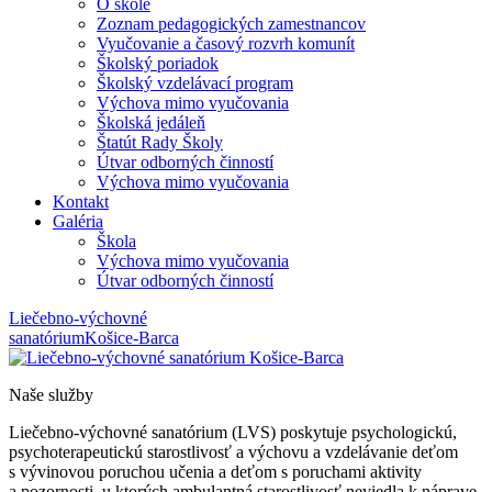
O škole
Zoznam pedagogických zamestnancov
Vyučovanie a časový rozvrh komunít
Školský poriadok
Školský vzdelávací program
Výchova mimo vyučovania
Školská jedáleň
Štatút Rady Školy
Útvar odborných činností
Výchova mimo vyučovania
Kontakt
Galéria
Škola
Výchova mimo vyučovania
Útvar odborných činností
Liečebno-výchovné
sanatórium
Košice-Barca
Naše služby
Liečebno-výchovné sanatórium (LVS) poskytuje psychologickú,
psychoterapeutickú starostlivosť a výchovu a vzdelávanie deťom
s vývinovou poruchou učenia a deťom s poruchami aktivity
a pozornosti, u ktorých ambulantná starostlivosť neviedla k náprave,