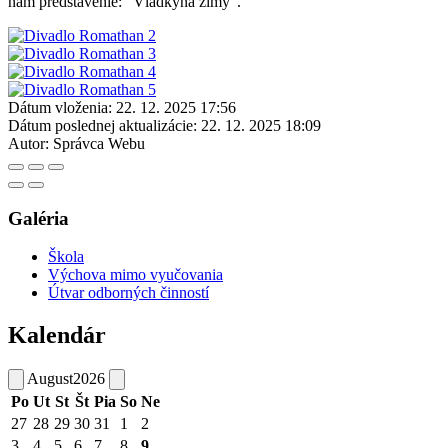
nám predstavenie: "Vládkyňa zimy".
Dátum vloženia:
22. 12. 2025 17:56
Dátum poslednej aktualizácie:
22. 12. 2025 18:09
Autor:
Správca Webu
Galéria
Škola
Výchova mimo vyučovania
Útvar odborných činností
Kalendár
August
2026
Po
Ut
St
Št
Pia
So
Ne
27
28
29
30
31
1
2
3
4
5
6
7
8
9