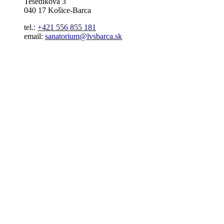
Tešedíkova 3
040 17 Košice-Barca
tel.:
+421 556 855 181
email:
sanatorium@lvsbarca.sk