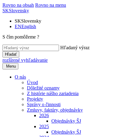
Rovno na obsah
Rovno na menu
SK
Slovensky
SK
Slovensky
EN
English
S čím pomôžeme ?
Hľadaný výraz
Hľadať
rozšírené vyhľadávanie
Menu
O nás
Úvod
Dôležité oznamy
Z histórie nášho zariadenia
Projekty
Správy o činnosti
Zmluvy, faktúry, objednávky
2026
Objednávky ŠJ
2025
Objednávky ŠJ